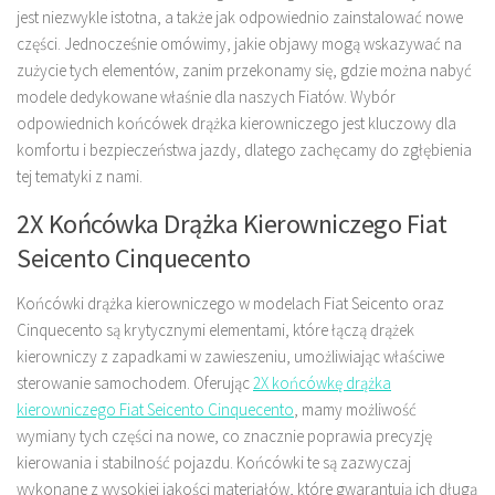
jest niezwykle istotna, a także jak odpowiednio zainstalować nowe
części. Jednocześnie omówimy, jakie objawy mogą wskazywać na
zużycie tych elementów, zanim przekonamy się, gdzie można nabyć
modele dedykowane właśnie dla naszych Fiatów. Wybór
odpowiednich końcówek drążka kierowniczego jest kluczowy dla
komfortu i bezpieczeństwa jazdy, dlatego zachęcamy do zgłębienia
tej tematyki z nami.
2X Końcówka Drążka Kierowniczego Fiat
Seicento Cinquecento
Końcówki drążka kierowniczego w modelach Fiat Seicento oraz
Cinquecento są krytycznymi elementami, które łączą drążek
kierowniczy z zapadkami w zawieszeniu, umożliwiając właściwe
sterowanie samochodem. Oferując
2X końcówkę drążka
kierowniczego Fiat Seicento Cinquecento
, mamy możliwość
wymiany tych części na nowe, co znacznie poprawia precyzję
kierowania i stabilność pojazdu. Końcówki te są zazwyczaj
wykonane z wysokiej jakości materiałów, które gwarantują ich długą