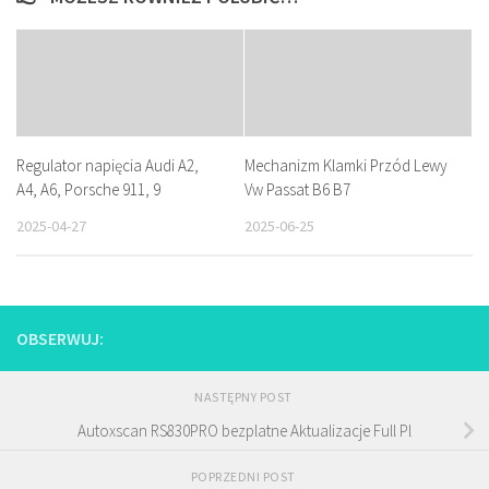
Regulator napięcia Audi A2,
Mechanizm Klamki Przód Lewy
A4, A6, Porsche 911, 9
Vw Passat B6 B7
2025-04-27
2025-06-25
OBSERWUJ:
NASTĘPNY POST
Autoxscan RS830PRO bezplatne Aktualizacje Full Pl
POPRZEDNI POST