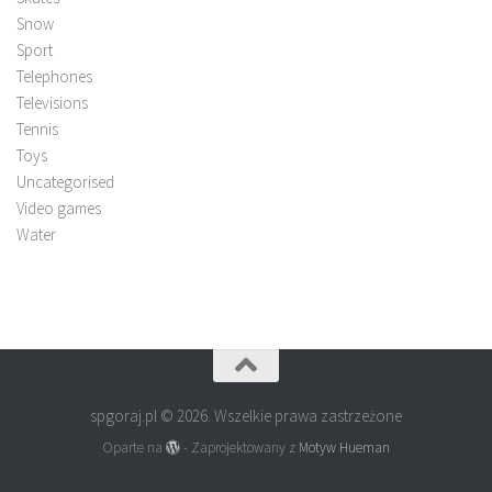
Snow
Sport
Telephones
Televisions
Tennis
Toys
Uncategorised
Video games
Water
spgoraj.pl © 2026. Wszelkie prawa zastrzeżone
Oparte na
- Zaprojektowany z
Motyw Hueman