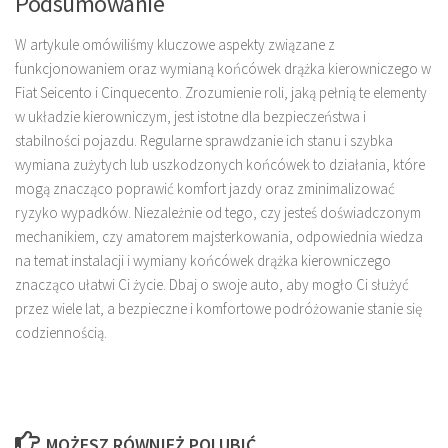
Podsumowanie
W artykule omówiliśmy kluczowe aspekty związane z
funkcjonowaniem oraz wymianą końcówek drążka kierowniczego w
Fiat Seicento i Cinquecento. Zrozumienie roli, jaką pełnią te elementy
w układzie kierowniczym, jest istotne dla bezpieczeństwa i
stabilności pojazdu. Regularne sprawdzanie ich stanu i szybka
wymiana zużytych lub uszkodzonych końcówek to działania, które
mogą znacząco poprawić komfort jazdy oraz zminimalizować
ryzyko wypadków. Niezależnie od tego, czy jesteś doświadczonym
mechanikiem, czy amatorem majsterkowania, odpowiednia wiedza
na temat instalacji i wymiany końcówek drążka kierowniczego
znacząco ułatwi Ci życie. Dbaj o swoje auto, aby mogło Ci służyć
przez wiele lat, a bezpieczne i komfortowe podróżowanie stanie się
codziennością.
MOŻESZ RÓWNIEŻ POLUBIĆ…