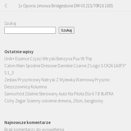
1x Opona zimowa Bridgestone DM-V3 215/70R16 100S
Szukaj
Szukaj
Ostatnie wpisy
Unik+ Essence Czyści Wtryski Benzyna Psa Vti Thp
Calvin Klein Spodnie Dresowe Damskie Czarne Z Logo S CK26 1A3F5*
S 1_3
Zestaw Prysznicowy Natrysk Z Wylewką Wannową Prysznic
Deszczownicą Kolumna
Samochód Zdalnie Sterowany Auto Na Pilota Dla 6 7 8 9LATKA
Cichy Zegar Ścienny odcienie drewna, 25cm, bezgłośny
Najnowsze komentarze
Brak komentarzy do wyświetlenia.