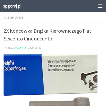
spgoraj.pl
Przejdź do treści
AUTOMOTIVE
2X Końcówka Drążka Kierowniczego Fiat
Seicento Cinquecento
PRZEZ
SPGORAJ
·
2025-06-27