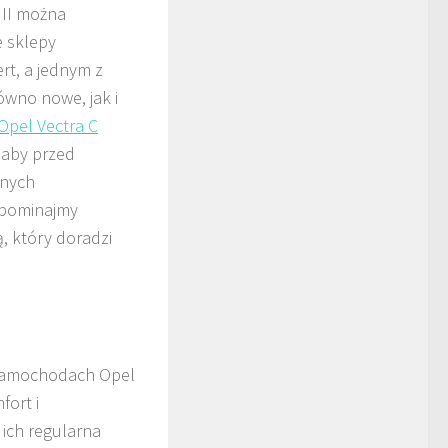
 II można
e sklepy
ert, a jednym z
ówno nowe, jak i
Opel Vectra C
, aby przed
nnych
apominajmy
, który doradzi
 samochodach Opel
fort i
ich regularna