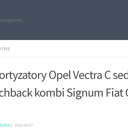
bez tajemnic.
TIVE
rtyzatory Opel Vectra C se
chback kombi Signum Fiat 
PGORAJ
·
2025-06-07