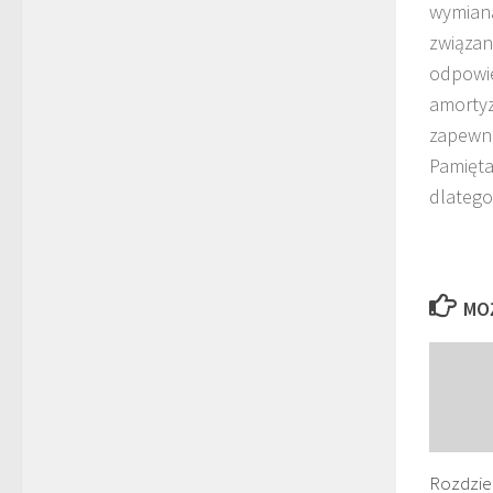
wymiana
związan
odpowie
amortyz
zapewni
Pamięta
dlatego
MO
Rozdziel