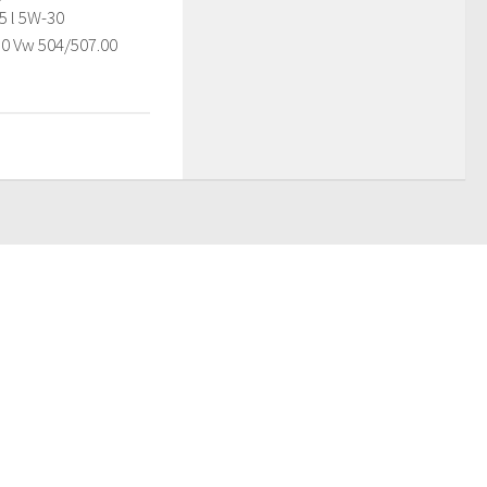
 5 l 5W-30
0 Vw 504/507.00