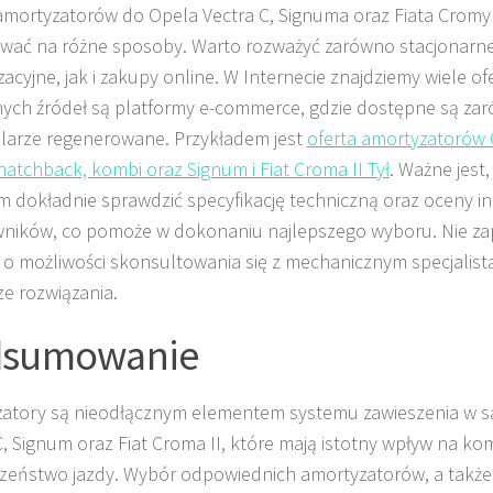
mortyzatorów do Opela Vectra C, Signuma oraz Fiata Cromy
ować na różne sposoby. Warto rozważyć zarówno stacjonarn
acyjne, jak i zakupy online. W Internecie znajdziemy wiele of
ych źródeł są platformy e-commerce, gdzie dostępne są zar
arze regenerowane. Przykładem jest
oferta amortyzatorów 
hatchback, kombi oraz Signum i Fiat Croma II Tył
. Ważne jest
 dokładnie sprawdzić specyfikację techniczną oraz oceny i
ników, co pomoże w dokonaniu najlepszego wyboru. Nie z
 o możliwości skonsultowania się z mechanicznym specjalistą
ze rozwiązania.
dsumowanie
zatory są nieodłącznym elementem systemu zawieszenia w
C, Signum oraz Fiat Croma II, które mają istotny wpływ na kom
zeństwo jazdy. Wybór odpowiednich amortyzatorów, a także 