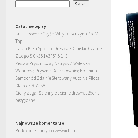
Szukaj
Ostatnie wpisy
Unik+ Essence Czyści Wtryski Benzyna Psa Vti
Thp
Calvin Klein Spodnie Dresowe Damskie Czarne
Z Logo S CK26 1A3F5* S 1_3
Zestaw Prysznicowy Natrysk Z Wylewką
Wannową Prysznic Deszczownicą Kolumna
Samochód Zdalnie Sterowany Auto Na Pilota
Dla 6 7 8 9LATKA
Cichy Zegar Ścienny odcienie drewna, 25cm,
bezgłośny
Najnowsze komentarze
Brak komentarzy do wyświetlenia.