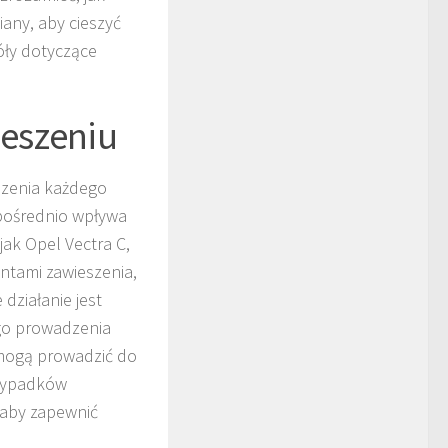
iany, aby cieszyć
óły dotyczące
eszeniu
szenia każdego
zpośrednio wpływa
ak Opel Vectra C,
ntami zawieszenia,
działanie jest
ego prowadzenia
 mogą prowadzić do
 wypadków
 aby zapewnić