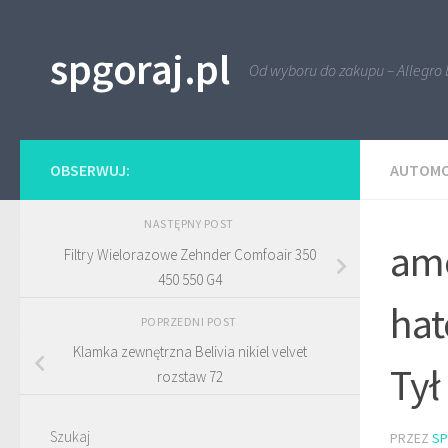
Przejdź do treści
spgoraj.pl
Od wyboru do zakupu – Allegro 
OBSERWUJ:
AUTOMO
NASTĘPNY POST
amo
Filtry Wielorazowe Zehnder Comfoair 350
450 550 G4
hat
POPRZEDNI POST
Klamka zewnętrzna Belivia nikiel velvet
Tył
rozstaw 72
Szukaj
PRZEZ
S