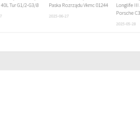
 40L Tur G1/2-G3/8
Paska Rozrządu Vkmc 01244
Longlife III
Porsche C3
7
2025-06-27
2025-05-28