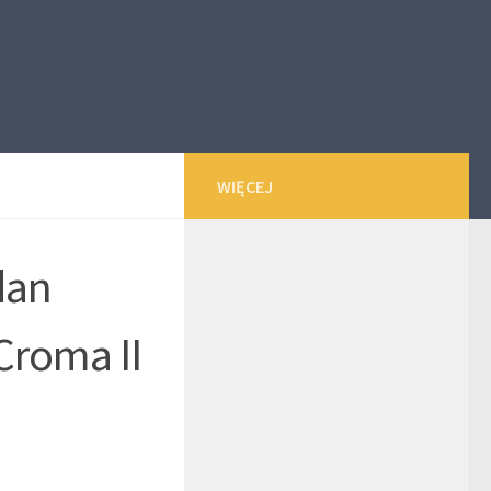
WIĘCEJ
dan
Croma II