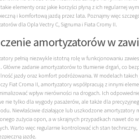
 takie elementy oraz jakie korzyści płyną z ich regularnej wym
pieczną i komfortową jazdą przez lata. Poznajmy więc szczeg
atorów dla Opla Vectry C, Signuma i Fiata Cromy II.
czenie amortyzatorów w zawi
atory pełnią niezwykle istotną rolę w funkcjonowaniu zawie
. Główne zadanie amortyzatorów to tłumienie drgań, co be
ilność jazdy oraz komfort podróżowania. W modelach takich j
czy Fiat Croma II, amortyzatory współpracują z innymi eleme
nimalizować wpływ nierówności na drogach. Ich odpowiednie 
e nie tylko dla wygody pasażerów, ale także dla precyzyjn
du. Niewłaściwie działające lub uszkodzone amortyzatory
onego zużycia opon, a w skrajnych przypadkach nawet do
ch. Warto więc regularnie kontrolować ich stan techniczny,
ezpieczną jazdę.