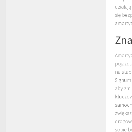
działają
się bez
amortyz
Zna
Amortyz
pojazdu
na stab
Signum 
aby zmi
kluczow
samocho
zwiększ
drogowy
sobie b