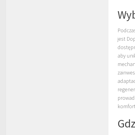
Wyb
Podczas
jest Do
dostępn
aby uni
mechani
zainwes
adaptac
regener
prowadz
komfort
Gdz