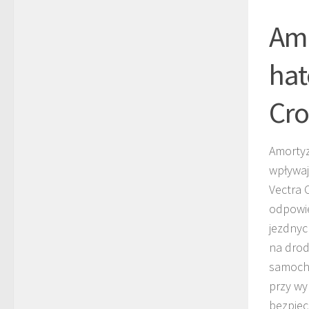
Amo
hat
Cro
Amorty
wpływaj
Vectra 
odpowie
jezdnyc
na drod
samocho
przy wy
bezpiec