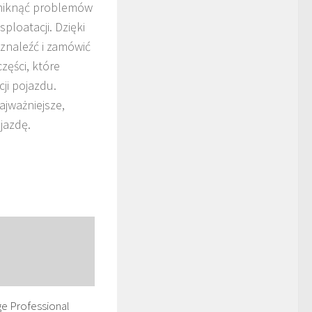
uniknąć problemów
loatacji. Dzięki
znaleźć i zamówić
zęści, które
ji pojazdu.
ajważniejsze,
jazdę.
ge Professional