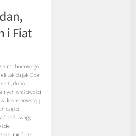
edan,
i Fiat
ia samochodowego,
li takich jak Opel
ma II, dobór
lnych właściwości
ów, które powstają
ch części
iąć pod uwagę
kście
zrozumieć, jak