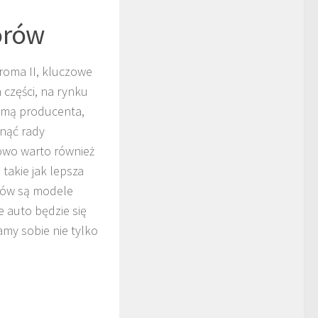
orów
roma II, kluczowe
części, na rynku
nomą producenta,
nąć rady
owo warto również
takie jak lepsza
rów są modele
e auto będzie się
my sobie nie tylko