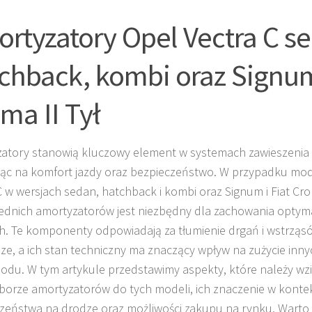
rtyzatory Opel Vectra C s
chback, kombi oraz Signum 
ma II Tył
zatory stanowią kluczowy element w systemach zawieszen
ąc na komfort jazdy oraz bezpieczeństwo. W przypadku mode
C w wersjach sedan, hatchback i kombi oraz Signum i Fiat Cro
dnich amortyzatorów jest niezbędny dla zachowania optyma
h. Te komponenty odpowiadają za tłumienie drgań i wstrząs
ze, a ich stan techniczny ma znaczący wpływ na zużycie inny
du. W tym artykule przedstawimy aspekty, które należy wz
borze amortyzatorów do tych modeli, ich znaczenie w konte
zeństwa na drodze oraz możliwości zakupu na rynku. Warto 