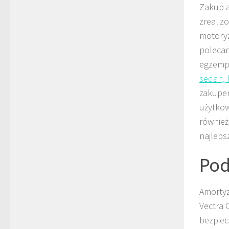
Zakup a
zrealiz
motoryz
polecan
egzempl
sedan, 
zakupem
użytkow
również
najleps
Po
Amorty
Vectra 
bezpiec