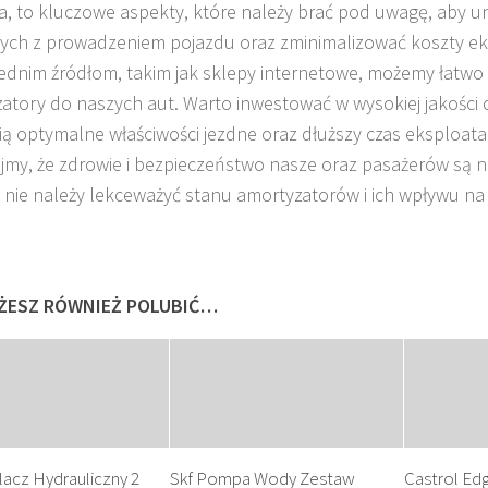
, to kluczowe aspekty, które należy brać pod uwagę, aby 
ych z prowadzeniem pojazdu oraz zminimalizować koszty eksp
dnim źródłom, takim jak sklepy internetowe, możemy łatwo 
atory do naszych aut. Warto inwestować w wysokiej jakości c
ą optymalne właściwości jezdne oraz dłuższy czas eksploatac
jmy, że zdrowie i bezpieczeństwo nasze oraz pasażerów są n
 nie należy lekceważyć stanu amortyzatorów i ich wpływu na 
ŻESZ RÓWNIEŻ POLUBIĆ…
acz Hydrauliczny 2
Skf Pompa Wody Zestaw
Castrol Ed