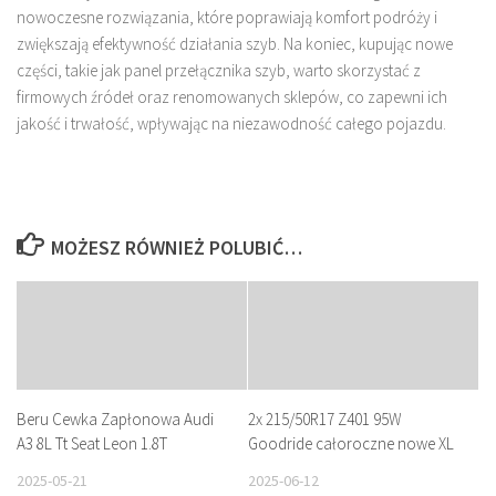
nowoczesne rozwiązania, które poprawiają komfort podróży i
zwiększają efektywność działania szyb. Na koniec, kupując nowe
części, takie jak panel przełącznika szyb, warto skorzystać z
firmowych źródeł oraz renomowanych sklepów, co zapewni ich
jakość i trwałość, wpływając na niezawodność całego pojazdu.
MOŻESZ RÓWNIEŻ POLUBIĆ…
Beru Cewka Zapłonowa Audi
2x 215/50R17 Z401 95W
A3 8L Tt Seat Leon 1.8T
Goodride całoroczne nowe XL
2025-05-21
2025-06-12