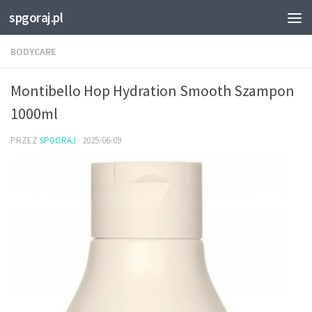
spgoraj.pl
Przejdź do treści
BODYCARE
Montibello Hop Hydration Smooth Szampon
1000ml
PRZEZ
SPGORAJ
·
2025-06-09