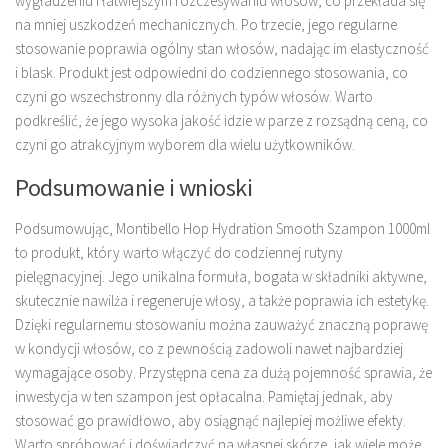
wygładzeniu i łatwiejszym rozczesywaniu włosów, co przekłada się
na mniej uszkodzeń mechanicznych. Po trzecie, jego regularne
stosowanie poprawia ogólny stan włosów, nadając im elastyczność
i blask. Produkt jest odpowiedni do codziennego stosowania, co
czyni go wszechstronny dla różnych typów włosów. Warto
podkreślić, że jego wysoka jakość idzie w parze z rozsądną ceną, co
czyni go atrakcyjnym wyborem dla wielu użytkowników.
Podsumowanie i wnioski
Podsumowując, Montibello Hop Hydration Smooth Szampon 1000ml
to produkt, który warto włączyć do codziennej rutyny
pielęgnacyjnej. Jego unikalna formuła, bogata w składniki aktywne,
skutecznie nawilża i regeneruje włosy, a także poprawia ich estetykę.
Dzięki regularnemu stosowaniu można zauważyć znaczną poprawę
w kondycji włosów, co z pewnością zadowoli nawet najbardziej
wymagające osoby. Przystępna cena za dużą pojemność sprawia, że
inwestycja w ten szampon jest opłacalna. Pamiętaj jednak, aby
stosować go prawidłowo, aby osiągnąć najlepiej możliwe efekty.
Warto spróbować i doświadczyć na własnej skórze, jak wiele może