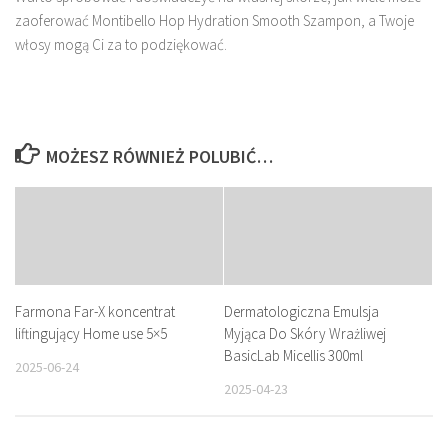
zaoferować Montibello Hop Hydration Smooth Szampon, a Twoje
włosy mogą Ci za to podziękować.
MOŻESZ RÓWNIEŻ POLUBIĆ…
Farmona Far-X koncentrat
Dermatologiczna Emulsja
liftingujący Home use 5×5
Myjąca Do Skóry Wrażliwej
BasicLab Micellis 300ml
2025-06-24
2025-04-23