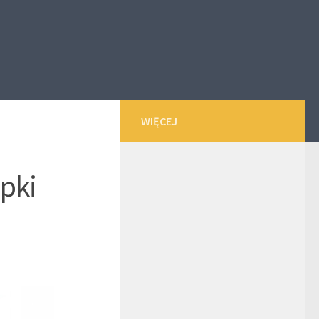
WIĘCEJ
pki