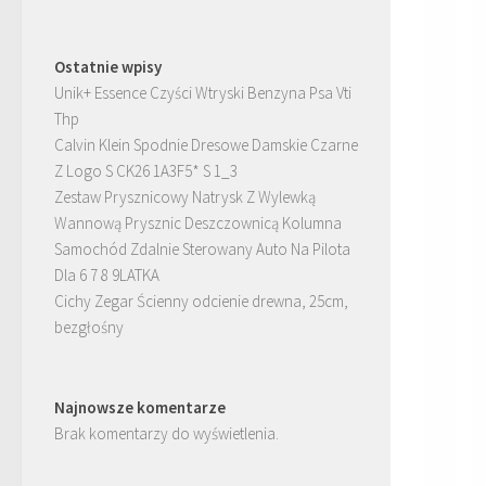
Ostatnie wpisy
Unik+ Essence Czyści Wtryski Benzyna Psa Vti
Thp
Calvin Klein Spodnie Dresowe Damskie Czarne
Z Logo S CK26 1A3F5* S 1_3
Zestaw Prysznicowy Natrysk Z Wylewką
Wannową Prysznic Deszczownicą Kolumna
Samochód Zdalnie Sterowany Auto Na Pilota
Dla 6 7 8 9LATKA
Cichy Zegar Ścienny odcienie drewna, 25cm,
bezgłośny
Najnowsze komentarze
Brak komentarzy do wyświetlenia.