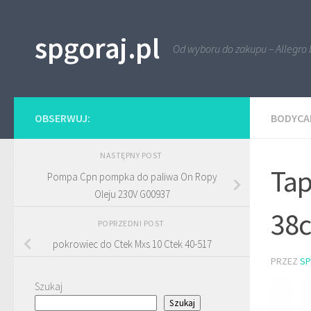
Przejdź do treści
spgoraj.pl
Od wyboru do zakupu – Allegro 
OBSERWUJ:
BODYCA
NASTĘPNY POST
Tap
Pompa Cpn pompka do paliwa On Ropy
Oleju 230V G00937
38c
POPRZEDNI POST
pokrowiec do Ctek Mxs 10 Ctek 40-517
PRZEZ
S
Szukaj
Szukaj