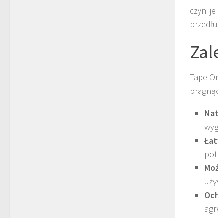
czyni j
przedłu
Zal
Tape On
pragnąc
Nat
wyg
Łat
pot
Moż
uży
Och
agr