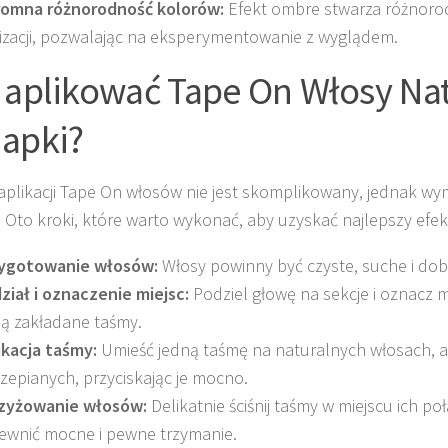
omna różnorodność kolorów:
Efekt ombre stwarza różnoro
lizacji, pozwalając na eksperymentowanie z wyglądem.
 aplikować Tape On Włosy Na
apki?
aplikacji Tape On włosów nie jest skomplikowany, jednak w
i. Oto kroki, które warto wykonać, aby uzyskać najlepszy efek
ygotowanie włosów:
Włosy powinny być czyste, suche i dob
ział i oznaczenie miejsc:
Podziel głowę na sekcje i oznacz m
ą zakładane taśmy.
ikacja taśmy:
Umieść jedną taśmę na naturalnych włosach, 
zepianych, przyciskając je mocno.
zyżowanie włosów:
Delikatnie ściśnij taśmy w miejscu ich po
ewnić mocne i pewne trzymanie.