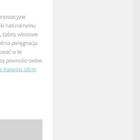
innowacyjne
ęki naturalnemu
u, taśmy włosowe
dnia pielęgnacja
tować w te
ą pewności siebie.
e Kanapki 38cm