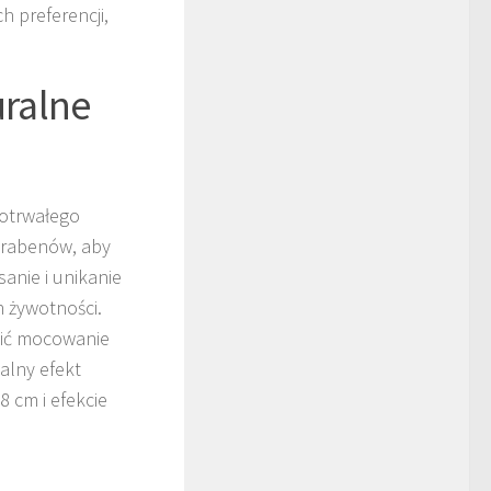
h preferencji,
ralne
gotrwałego
arabenów, aby
anie i unikanie
 żywotności.
zić mocowanie
alny efekt
 cm i efekcie