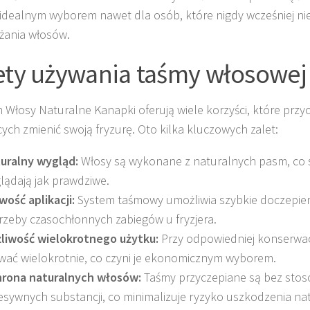
e idealnym wyborem nawet dla osób, które nigdy wcześniej nie
żania włosów.
ety używania taśmy włosowej
 Włosy Naturalne Kanapki oferują wiele korzyści, które przy
ych zmienić swoją fryzurę. Oto kilka kluczowych zalet:
uralny wygląd:
Włosy są wykonane z naturalnych pasm, co s
lądają jak prawdziwe.
wość aplikacji:
System taśmowy umożliwia szybkie doczepie
rzeby czasochłonnych zabiegów u fryzjera.
liwość wielokrotnego użytku:
Przy odpowiedniej konserwac
wać wielokrotnie, co czyni je ekonomicznym wyborem.
rona naturalnych włosów:
Taśmy przyczepiane są bez sto
esywnych substancji, co minimalizuje ryzyko uszkodzenia na