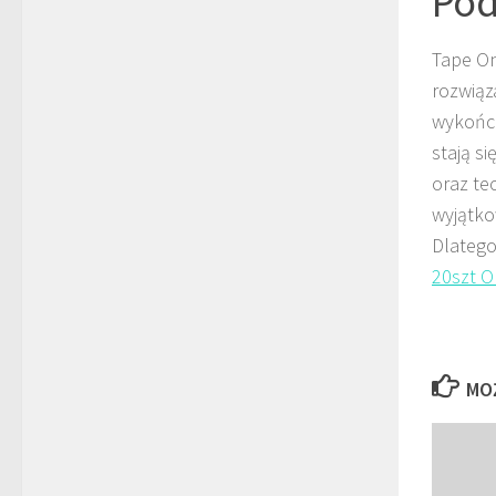
Po
Tape On
rozwiąz
wykończ
stają s
oraz te
wyjątko
Dlatego
20szt 
MO