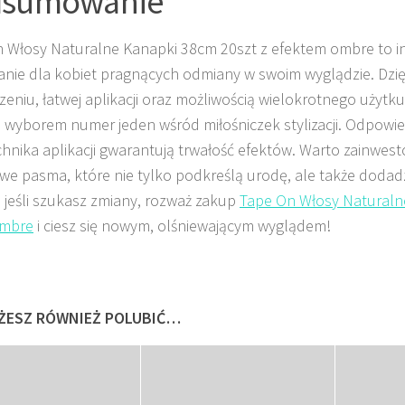
dsumowanie
 Włosy Naturalne Kanapki 38cm 20szt z efektem ombre to 
anie dla kobiet pragnących odmiany w swoim wyglądzie. Dzi
eniu, łatwej aplikacji oraz możliwością wielokrotnego użytk
ię wyborem numer jeden wśród miłośniczek stylizacji. Odpowie
chnika aplikacji gwarantują trwałość efektów. Warto zainwes
we pasma, które nie tylko podkreślą urodę, ale także dodadz
 jeśli szukasz zmiany, rozważ zakup
Tape On Włosy Naturaln
Ombre
i ciesz się nowym, olśniewającym wyglądem!
ŻESZ RÓWNIEŻ POLUBIĆ…