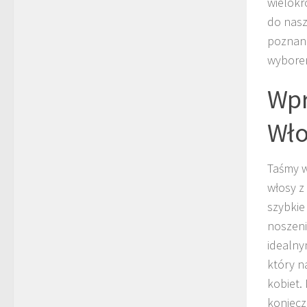
wielokr
do nasz
poznani
wyborem
Wpr
Wło
Taśmy w
włosy z
szybkie
noszeni
idealny
który n
kobiet.
koniecz