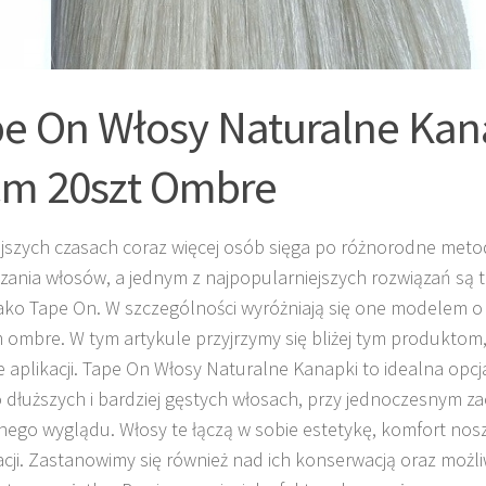
e On Włosy Naturalne Kan
cm 20szt Ombre
ejszych czasach coraz więcej osób sięga po różnorodne metod
zania włosów, a jednym z najpopularniejszych rozwiązań są
ako Tape On. W szczególności wyróżniają się one modelem o 
 ombre. W tym artykule przyjrzymy się bliżej tym produktom,
e aplikacji. Tape On Włosy Naturalne Kanapki to idealna opcja
 dłuższych i bardziej gęstych włosach, przy jednoczesnym z
nego wyglądu. Włosy te łączą w sobie estetykę, komfort nos
zacji. Zastanowimy się również nad ich konserwacją oraz możl