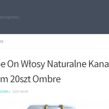
bez tajemnic.
RE
e On Włosy Naturalne Kana
m 20szt Ombre
PGORAJ
·
2025-06-09