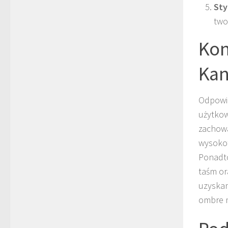
Sty
two
Kon
Kan
Odpowie
użytkow
zachowa
wysokot
Ponadto
taśm or
uzyskan
ombre m