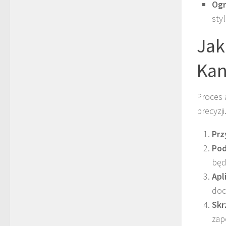
Ogr
sty
Jak
Kan
Proces 
precyzj
Prz
Pod
będ
Apl
doc
Skr
zap