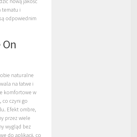
dzić nową jakość
a tematu i
 są odpowiednim
e On
obie naturalne
wala na łatwe i
kle komfortowe w
 co czyni go
u. Efekt ombre,
ny przez wiele
ny wygląd bez
e do aplikacji, co