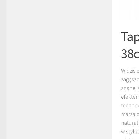
Tap
38
W dzisi
zagęszc
znane j
efektem
technic
marzą o
natural
w styli