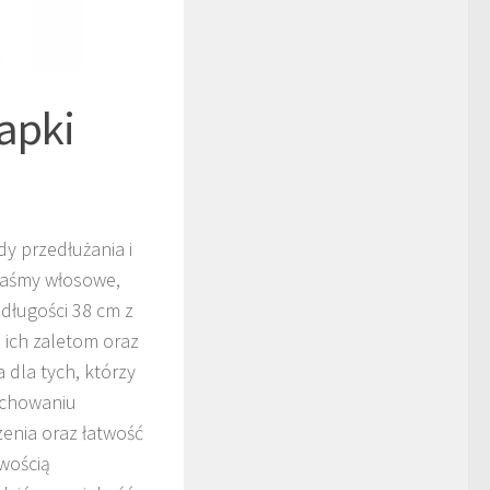
apki
y przedłużania i
 taśmy włosowe,
długości 38 cm z
 ich zaletom oraz
 dla tych, którzy
achowaniu
zenia oraz łatwość
iwością