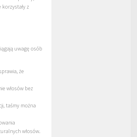
 korzystały z
ciągają uwagę osób
prawia, że
nie włosów bez
ji, taśmy można
sowania
turalnych włosów.