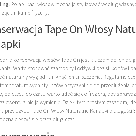
ling:
Po aplikacji włosów można je stylizować według własnyc
rząc unikalne fryzury.
serwacja Tape On Włosy Natu
apki
dnia konserwacja włosów Tape On jest kluczem do ich dłu
ania. Warto stosować szampony i odżywki bez silikonów i p
ć naturalny wygląd i uniknąć ich zniszczenia. Regularne czes
emperaturowych stylingów przyczyni się do przedłużenia ich
, od czasu do czasu warto udać się do fryzjera, aby sprawd
az ewentualnie je wymienić. Dzięki tym prostym zasadom, ide
y przy użyciu Tape On Włosy Naturalne Kanapki o długości 38
ożna cieszyć się przez długi czas.