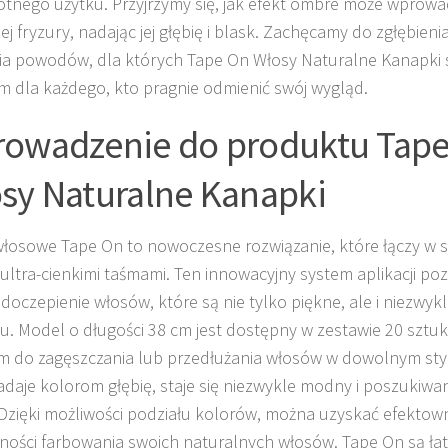
otnego użytku. Przyjrzymy się, jak efekt ombre może wprowa
ej fryzury, nadając jej głębię i blask. Zachęcamy do zgłębieni
a powodów, dla których Tape On Włosy Naturalne Kanapki
 dla każdego, kto pragnie odmienić swój wygląd.
owadzenie do produktu Tap
sy Naturalne Kanapki
łosowe Tape On to nowoczesne rozwiązanie, które łączy w s
 ultra-cienkimi taśmami. Ten innowacyjny system aplikacji poz
 doczepienie włosów, które są nie tylko piękne, ale i niezwy
u. Model o długości 38 cm jest dostępny w zestawie 20 sztuk,
m do zagęszczania lub przedłużania włosów w dowolnym styl
adaje kolorom głębię, staje się niezwykle modny i poszukiwa
 Dzięki możliwości podziału kolorów, można uzyskać efektow
ności farbowania swoich naturalnych włosów. Tape On są łatw