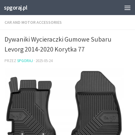
spgoraj.pl
Przejdź do treści
CAR AND MOTOR ACCESSORIES
Dywaniki Wycieraczki Gumowe Subaru
Levorg 2014-2020 Korytka 77
PRZEZ
SPGORAJ
·
2025-05-24