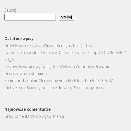
Szukaj
Szukaj
Ostatnie wpisy
Unik+ Essence Czyści Wtryski Benzyna Psa Vti Thp
Calvin Klein Spodnie Dresowe Damskie Czarne Z Logo S CK26 1A3F5*
S 1_3
Zestaw Prysznicowy Natrysk Z Wylewką Wannową Prysznic
Deszczownicą Kolumna
Samochód Zdalnie Sterowany Auto Na Pilota Dla 6 7 8 9LATKA
Cichy Zegar Ścienny odcienie drewna, 25cm, bezgłośny
Najnowsze komentarze
Brak komentarzy do wyświetlenia.