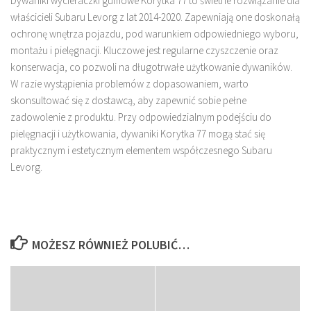
Dywaniki wycieraczki gumowe Korytka 77 to świetne rozwiązanie dla
właścicieli Subaru Levorg z lat 2014-2020. Zapewniają one doskonałą
ochronę wnętrza pojazdu, pod warunkiem odpowiedniego wyboru,
montażu i pielęgnacji. Kluczowe jest regularne czyszczenie oraz
konserwacja, co pozwoli na długotrwałe użytkowanie dywaników.
W razie wystąpienia problemów z dopasowaniem, warto
skonsultować się z dostawcą, aby zapewnić sobie pełne
zadowolenie z produktu. Przy odpowiedzialnym podejściu do
pielęgnacji i użytkowania, dywaniki Korytka 77 mogą stać się
praktycznym i estetycznym elementem współczesnego Subaru
Levorg.
MOŻESZ RÓWNIEŻ POLUBIĆ…