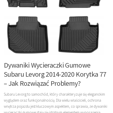
Dywaniki Wycieraczki Gumowe
Subaru Levorg 2014-2020 Korytka 77
– Jak Rozwiązać Problemy?
Subaru Levorg to samochód, który charakteryzuje się eleganckim
wyglądem oraz funkcjonalnością. Dla wielu właścicieli, ochrona
wnętrza pojazdu jest kluczowym aspektem, co sprawia, że dywaniki
wycieraczki gumowe stają się istotnym elementem wyposażenia.