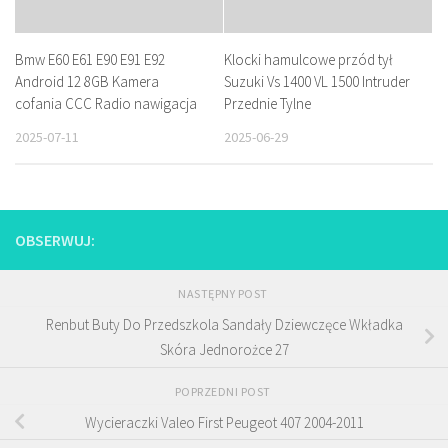
Bmw E60 E61 E90 E91 E92
Klocki hamulcowe przód tył
Android 12 8GB Kamera
Suzuki Vs 1400 VL 1500 Intruder
cofania CCC Radio nawigacja
Przednie Tylne
2025-07-11
2025-06-29
OBSERWUJ:
NASTĘPNY POST
Renbut Buty Do Przedszkola Sandały Dziewczęce Wkładka
Skóra Jednorożce 27
POPRZEDNI POST
Wycieraczki Valeo First Peugeot 407 2004-2011