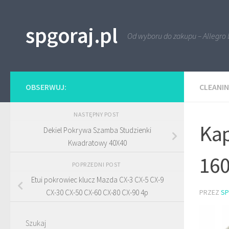
Przejdź do treści
spgoraj.pl
Od wyboru do zakupu – Allegro 
OBSERWUJ:
CLEANI
NASTĘPNY POST
Kap
Dekiel Pokrywa Szamba Studzienki
Kwadratowy 40X40
160
POPRZEDNI POST
Etui pokrowiec klucz Mazda CX-3 CX-5 CX-9
PRZEZ
S
CX-30 CX-50 CX-60 CX-80 CX-90 4p
Szukaj