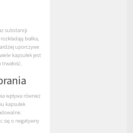
az substancji
ozkładają białka,
ardziej uporczywe
wiele kapsułek jest
 trwałość.
prania
nia wpływa również
niu kapsułek
radowalne.
c się o negatywny