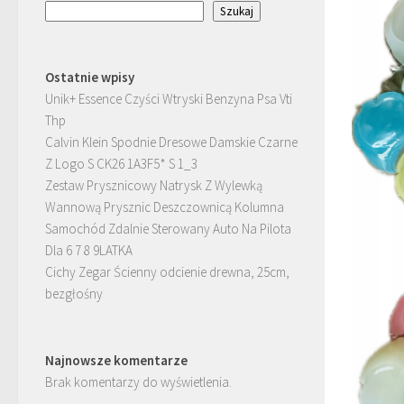
Szukaj
Ostatnie wpisy
Unik+ Essence Czyści Wtryski Benzyna Psa Vti
Thp
Calvin Klein Spodnie Dresowe Damskie Czarne
Z Logo S CK26 1A3F5* S 1_3
Zestaw Prysznicowy Natrysk Z Wylewką
Wannową Prysznic Deszczownicą Kolumna
Samochód Zdalnie Sterowany Auto Na Pilota
Dla 6 7 8 9LATKA
Cichy Zegar Ścienny odcienie drewna, 25cm,
bezgłośny
Najnowsze komentarze
Brak komentarzy do wyświetlenia.