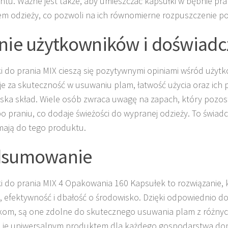
ntu. Ważne jest także, aby umieszczać kapsułki w bębnie pra
m odzieży, co pozwoli na ich równomierne rozpuszczenie po
nie użytkowników i doświadc
i do prania MIX cieszą się pozytywnymi opiniami wśród użytk
je za skuteczność w usuwaniu plam, łatwość użycia oraz ich 
ska skład. Wiele osób zwraca uwagę na zapach, który pozos
o praniu, co dodaje świeżości do wypranej odzieży. To świadcz
 mają do tego produktu.
dsumowanie
i do prania MIX 4 Opakowania 160 Kapsułek to rozwiązanie, k
 efektywność i dbałość o środowisko. Dzięki odpowiednio 
kom, są one zdolne do skutecznego usuwania plam z różnyc
i je uniwersalnym produktem dla każdego gospodarstwa d