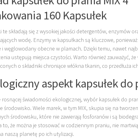
ad kapsułek do prania MIX 4
kowania 160 Kapsułek
i te składają się z wysokiej jakości detergentów, enzymów or
ających wodę. Enzymy w kapsułkach są kluczowe, ponieważ r
e i węglowodany obecne w plamach. Dzięki temu, nawet najb
enia ustępują miejsca czystości. Warto również zauważyć, że 
onych o składniki chroniące włókna tkanin, co przedłuża ich
logiczny aspekt kapsułek do 
 rosnącej świadomości ekologicznej, wybór kapsułek do pra
e środowisko. Wiele marek, w tym MIX, skupia się na tworze
nych środowisku, które nie zawierają fosforanów i są biodeg
 to, że można je stosować w codziennym praniu, nie martwią
a naszą planetę po ich utylizacji.