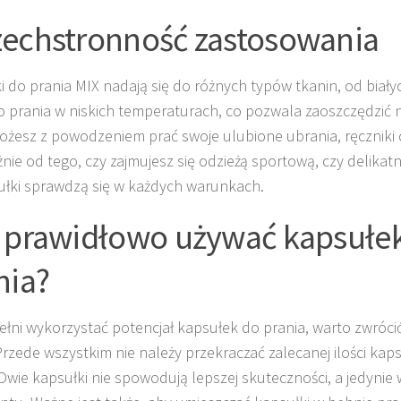
echstronność zastosowania
i do prania MIX nadają się do różnych typów tkanin, od biał
o prania w niskich temperaturach, co pozwala zaoszczędzić na
żesz z powodzeniem prać swoje ulubione ubrania, ręczniki c
żnie od tego, czy zajmujesz się odzieżą sportową, czy delikat
ułki sprawdzą się w każdych warunkach.
 prawidłowo używać kapsułe
nia?
ełni wykorzystać potencjał kapsułek do prania, warto zwróci
Przede wszystkim nie należy przekraczać zalecanej ilości kap
 Dwie kapsułki nie spowodują lepszej skuteczności, a jedynie