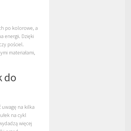
ych po kolorowe, a
 energii. Dzięki
zy pościel.
nymi materiałami,
k do
ć uwagę na kilka
sułek na cykl
 wydadzą więcej