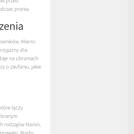
lki przed
dczas prania.
zenia
owników. Klienci
przyjazny dla
taje na ubraniach
y o zaufaniu, jakie
tóre łączy
dobranym
h rodzajów tkanin,
omowego. Warto