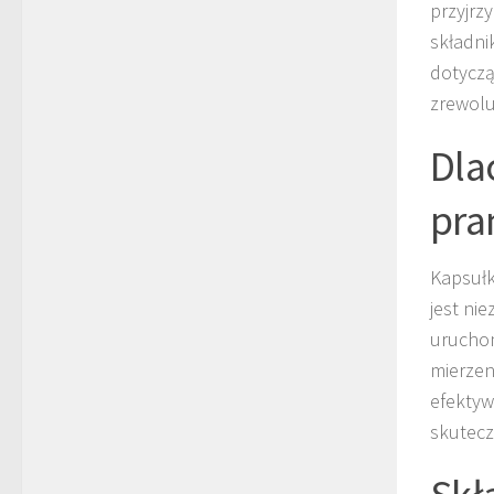
przyjrz
składni
dotyczą
zrewolu
Dla
pra
Kapsułk
jest ni
uruchom
mierzen
efektyw
skutecz