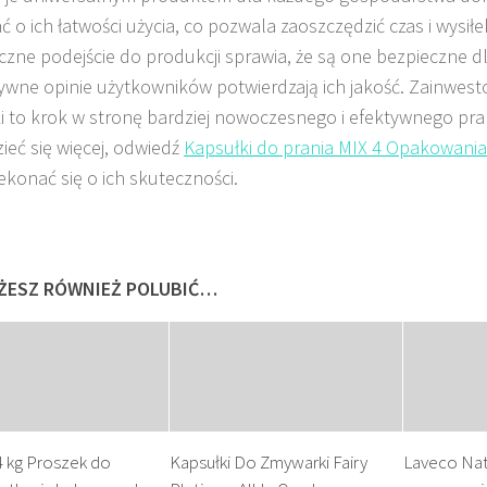
ć o ich łatwości użycia, co pozwala zaoszczędzić czas i wysił
czne podejście do produkcji sprawia, że są one bezpieczne dl
ywne opinie użytkowników potwierdzają ich jakość. Zainwest
i to krok w stronę bardziej nowoczesnego i efektywnego pra
ieć się więcej, odwiedź
Kapsułki do prania MIX 4 Opakowani
ekonać się o ich skuteczności.
ŻESZ RÓWNIEŻ POLUBIĆ…
,4 kg Proszek do
Kapsułki Do Zmywarki Fairy
Laveco Nat