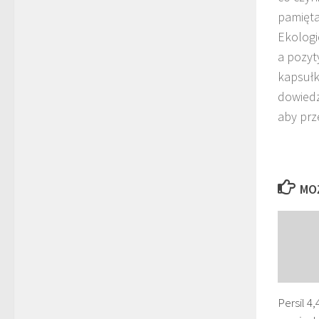
pamięta
Ekologi
a pozyt
kapsułk
dowiedz
aby prz
MO
Persil 4