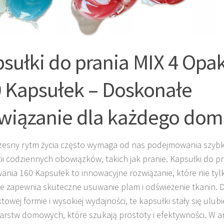
sułki do prania MIX 4 Op
 Kapsułek – Doskonałe
wiązanie dla każdego do
esny rytm życia często wymaga od nas podejmowania szybkic
ii codziennych obowiązków, takich jak pranie. Kapsułki do pr
nia 160 Kapsułek to innowacyjne rozwiązanie, które nie tylk
że zapewnia skuteczne usuwanie plam i odświeżenie tkanin. D
owej formie i wysokiej wydajności, te kapsułki stały się ulu
rstw domowych, które szukają prostoty i efektywności. W a