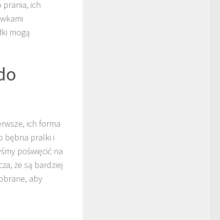
prania, ich
zówkami
ułki mogą
do
erwsze, ich forma
 bębna pralki i
yśmy poświęcić na
a, że są bardziej
dobrane, aby