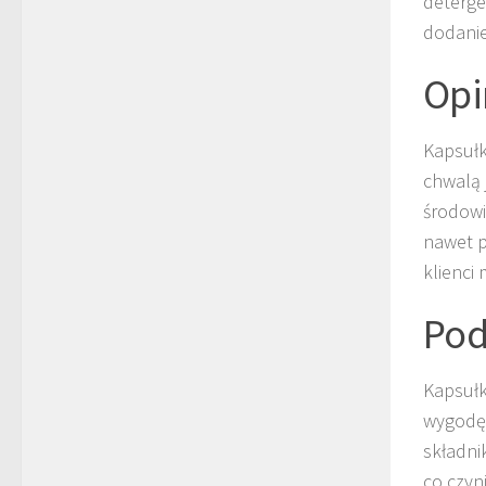
deterge
dodanie
Opi
Kapsułk
chwalą 
środowi
nawet p
klienci
Po
Kapsułk
wygodę,
składni
co czyn