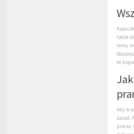
Wsz
Kapsułk
także d
temu mo
Niezale
te kaps
Jak
pra
Aby w p
zasad. 
prania.