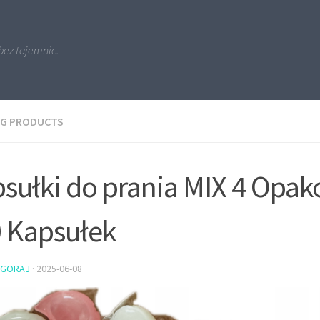
bez tajemnic.
NG PRODUCTS
sułki do prania MIX 4 Opa
 Kapsułek
PGORAJ
·
2025-06-08