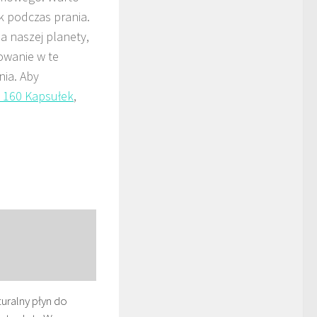
ek podczas prania.
a naszej planety,
owanie w te
nia. Aby
a 160 Kapsułek
,
uralny płyn do