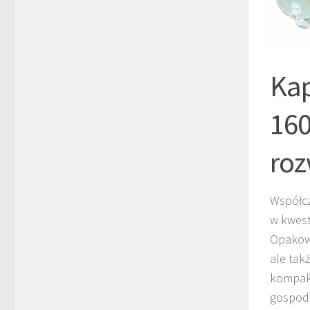
Kap
160
roz
Współcz
w kwest
Opakowa
ale tak
kompakt
gospoda