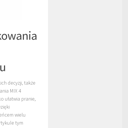
akowania
mu
h decyzji, także
ania MIX 4
o ułatwia pranie,
zięki
bieńcem wielu
rtykule tym