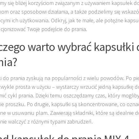
ymy się bliżej korzyściom związanym z używaniem kapsułek do 
kom oraz sposobowi działania, a także podzielimy się wska
cymi ich użytkowania. Odkryj, jak te małe, ale potężne kaps
cjonizować Twoje podejście do prania.
czego warto wybrać kapsułki 
nia?
i do prania zyskują na popularności z wielu powodów. Po pi
ezwykle prosta w użyciu – wystarczy wrzucić jedną kapsułkę do
ić cykl prania. Dzięki temu oszczędzamy czas, który moglib
ie proszku. Po drugie, kapsułki są skoncentrowane, co oznacz
ne w usuwaniu plam. Zawierają składniki, które są idealnie 
nie walczyć z różnymi typami zabrudzeń.