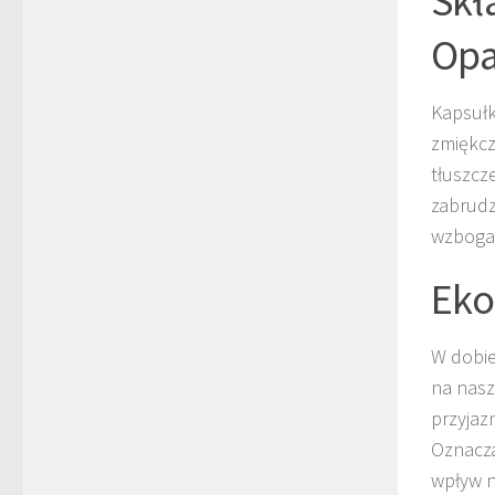
Skł
Opa
Kapsułk
zmiękcz
tłuszcz
zabrudz
wzbogac
Eko
W dobie
na nasz
przyjaz
Oznacza
wpływ n