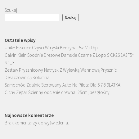
Szukaj
Szukaj
Ostatnie wpisy
Unik+ Essence Czyści Wtryski Benzyna Psa Vti Thp
Calvin Klein Spodnie Dresowe Damskie Czarne Z Logo S CK26 1A3F5*
S 1_3
Zestaw Prysznicowy Natrysk Z Wylewką Wannową Prysznic
Deszczownicą Kolumna
Samochód Zdalnie Sterowany Auto Na Pilota Dla 6 7 8 9LATKA
Cichy Zegar Ścienny odcienie drewna, 25cm, bezgłośny
Najnowsze komentarze
Brak komentarzy do wyświetlenia.