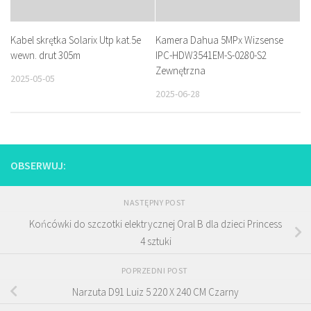
Kabel skrętka Solarix Utp kat.5e
Kamera Dahua 5MPx Wizsense
wewn. drut 305m
IPC-HDW3541EM-S-0280-S2
Zewnętrzna
2025-05-05
2025-06-28
OBSERWUJ:
NASTĘPNY POST
Końcówki do szczotki elektrycznej Oral B dla dzieci Princess
4 sztuki
POPRZEDNI POST
Narzuta D91 Luiz 5 220 X 240 CM Czarny