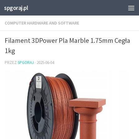
spgoraj.pl
Przejdź do treści
COMPUTER HARDWARE AND SOFTWARE
Filament 3DPower Pla Marble 1.75mm Cegła
1kg
PRZEZ
SPGORAJ
·
2025-06-04