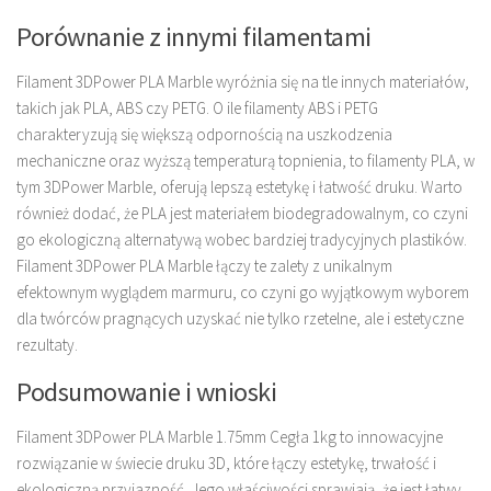
Porównanie z innymi filamentami
Filament 3DPower PLA Marble wyróżnia się na tle innych materiałów,
takich jak PLA, ABS czy PETG. O ile filamenty ABS i PETG
charakteryzują się większą odpornością na uszkodzenia
mechaniczne oraz wyższą temperaturą topnienia, to filamenty PLA, w
tym 3DPower Marble, oferują lepszą estetykę i łatwość druku. Warto
również dodać, że PLA jest materiałem biodegradowalnym, co czyni
go ekologiczną alternatywą wobec bardziej tradycyjnych plastików.
Filament 3DPower PLA Marble łączy te zalety z unikalnym
efektownym wyglądem marmuru, co czyni go wyjątkowym wyborem
dla twórców pragnących uzyskać nie tylko rzetelne, ale i estetyczne
rezultaty.
Podsumowanie i wnioski
Filament 3DPower PLA Marble 1.75mm Cegła 1kg to innowacyjne
rozwiązanie w świecie druku 3D, które łączy estetykę, trwałość i
ekologiczną przyjazność. Jego właściwości sprawiają, że jest łatwy