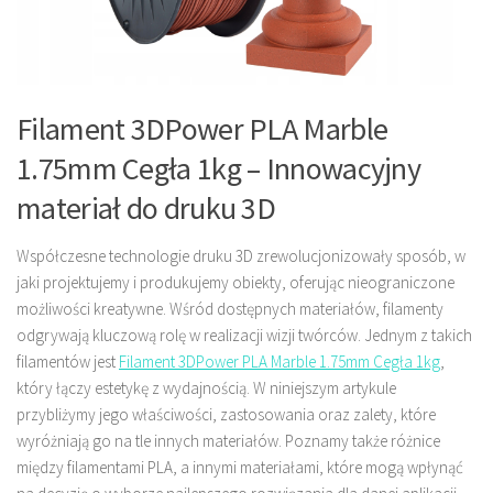
Filament 3DPower PLA Marble
1.75mm Cegła 1kg – Innowacyjny
materiał do druku 3D
Współczesne technologie druku 3D zrewolucjonizowały sposób, w
jaki projektujemy i produkujemy obiekty, oferując nieograniczone
możliwości kreatywne. Wśród dostępnych materiałów, filamenty
odgrywają kluczową rolę w realizacji wizji twórców. Jednym z takich
filamentów jest
Filament 3DPower PLA Marble 1.75mm Cegła 1kg
,
który łączy estetykę z wydajnością. W niniejszym artykule
przybliżymy jego właściwości, zastosowania oraz zalety, które
wyróżniają go na tle innych materiałów. Poznamy także różnice
między filamentami PLA, a innymi materiałami, które mogą wpłynąć