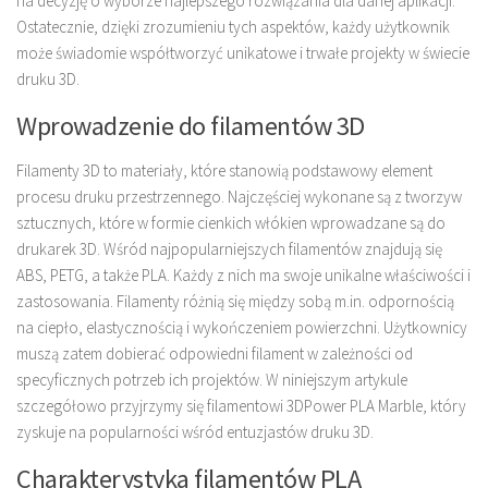
na decyzję o wyborze najlepszego rozwiązania dla danej aplikacji.
Ostatecznie, dzięki zrozumieniu tych aspektów, każdy użytkownik
może świadomie współtworzyć unikatowe i trwałe projekty w świecie
druku 3D.
Wprowadzenie do filamentów 3D
Filamenty 3D to materiały, które stanowią podstawowy element
procesu druku przestrzennego. Najczęściej wykonane są z tworzyw
sztucznych, które w formie cienkich włókien wprowadzane są do
drukarek 3D. Wśród najpopularniejszych filamentów znajdują się
ABS, PETG, a także PLA. Każdy z nich ma swoje unikalne właściwości i
zastosowania. Filamenty różnią się między sobą m.in. odpornością
na ciepło, elastycznością i wykończeniem powierzchni. Użytkownicy
muszą zatem dobierać odpowiedni filament w zależności od
specyficznych potrzeb ich projektów. W niniejszym artykule
szczegółowo przyjrzymy się filamentowi 3DPower PLA Marble, który
zyskuje na popularności wśród entuzjastów druku 3D.
Charakterystyka filamentów PLA