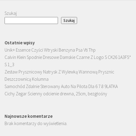
Szukaj
Szukaj
Ostatnie wpisy
Unik+ Essence Czyści Wtryski Benzyna Psa Vti Thp
Calvin Klein Spodnie Dresowe Damskie Czarne Z Logo S CK26 1A3F5*
S 1_3
Zestaw Prysznicowy Natrysk Z Wylewką Wannową Prysznic
Deszczownicą Kolumna
Samochód Zdalnie Sterowany Auto Na Pilota Dla 6 7 8 9LATKA
Cichy Zegar Ścienny odcienie drewna, 25cm, bezgłośny
Najnowsze komentarze
Brak komentarzy do wyświetlenia.