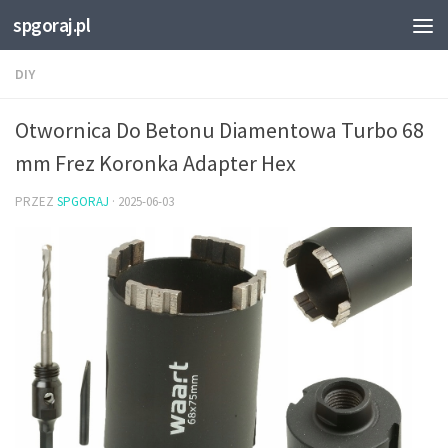
spgoraj.pl
Przejdź do treści
DIY
Otwornica Do Betonu Diamentowa Turbo 68
mm Frez Koronka Adapter Hex
PRZEZ
SPGORAJ
·
2025-06-03