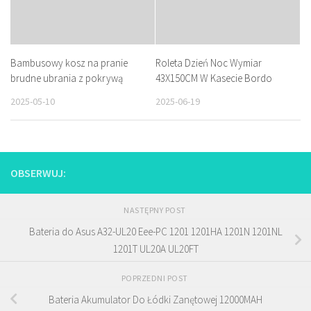
Bambusowy kosz na pranie
Roleta Dzień Noc Wymiar
brudne ubrania z pokrywą
43X150CM W Kasecie Bordo
2025-05-10
2025-06-19
OBSERWUJ:
NASTĘPNY POST
Bateria do Asus A32-UL20 Eee-PC 1201 1201HA 1201N 1201NL
1201T UL20A UL20FT
POPRZEDNI POST
Bateria Akumulator Do Łódki Zanętowej 12000MAH