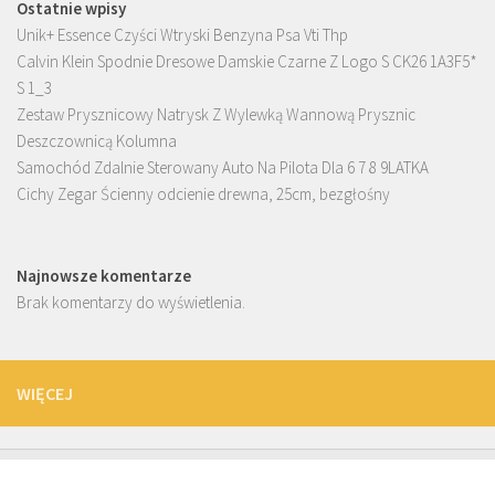
Ostatnie wpisy
Unik+ Essence Czyści Wtryski Benzyna Psa Vti Thp
Calvin Klein Spodnie Dresowe Damskie Czarne Z Logo S CK26 1A3F5*
S 1_3
Zestaw Prysznicowy Natrysk Z Wylewką Wannową Prysznic
Deszczownicą Kolumna
Samochód Zdalnie Sterowany Auto Na Pilota Dla 6 7 8 9LATKA
Cichy Zegar Ścienny odcienie drewna, 25cm, bezgłośny
Najnowsze komentarze
Brak komentarzy do wyświetlenia.
WIĘCEJ