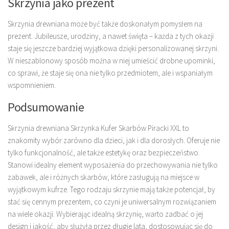
Skrzynia jako prezent
Skrzynia drewniana może być także doskonałym pomysłem na
prezent. Jubileusze, urodziny, a nawet święta – każda z tych okazji
staje się jeszcze bardziej wyjątkowa dzięki personalizowanej skrzyni.
W nieszablonowy sposób można w niej umieścić drobne upominki,
co sprawi, że staje się ona nie tylko przedmiotem, ale i wspaniałym
wspomnieniem.
Podsumowanie
Skrzynia drewniana Skrzynka Kufer Skarbów Piracki XXL to
znakomity wybór zarówno dla dzieci, jak i dla dorosłych. Oferuje nie
tylko funkcjonalność, ale także estetykę oraz bezpieczeństwo.
Stanowi idealny element wyposażenia do przechowywania nie tylko
zabawek, ale i różnych skarbów, które zasługują na miejsce w
wyjątkowym kufrze. Tego rodzaju skrzynie mają także potencjał, by
stać się cennym prezentem, co czyni je uniwersalnym rozwiązaniem
na wiele okazji. Wybierając idealną skrzynię, warto zadbać o jej
design i jakość, aby służyła przez długie lata, dostosowując się do