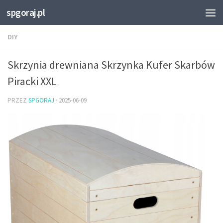
spgoraj.pl
Przejdź do treści
DIY
Skrzynia drewniana Skrzynka Kufer Skarbów
Piracki XXL
PRZEZ
SPGORAJ
·
2025-06-09