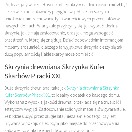
Podczas gdy w przeszłości skarbiec ukryty na dnie oceanu mógł być
celem wielu poszukiwaczy przygód, współczesna skrzynia
umożliwia nam zachowanie tych wartościowych przedmiotów w
naszych domach. W artykule przyjrzymy się, jak wybrać idealną
skrzynię, jakie mają zastosowanie, oraz jak mogą wzbogacić
przestrzeń, w której się znajdują. Dzięki odpowiednim informacjom
możemy zrozumieć, dlaczego ta wyjątkowa skrzynia cieszy się tak
dużą popularnością i jakie skarby może pomieścić.
Skrzynia drewniana Skrzynka Kufer
Skarbów Piracki XXL
Duża skrzynia drewniana, taka jak
Skrzynia drewniana Skrzynka
Kufer Skarbów Piracki XXL
to idealny dodatek do każdego domu.
Wykonana z wysokiej jakości drewna, przekłada się na trwałość i
estetyczny wygląd. Zastosowanie solidnych materiałów gwarantuje,
że będzie służyć przez długie lata, niezależnie od tego, czy jest
używana w pokoju dziecięcym jako miejsce do przechowywania
zabawek, czy jako element dekoracyjny w salonie.