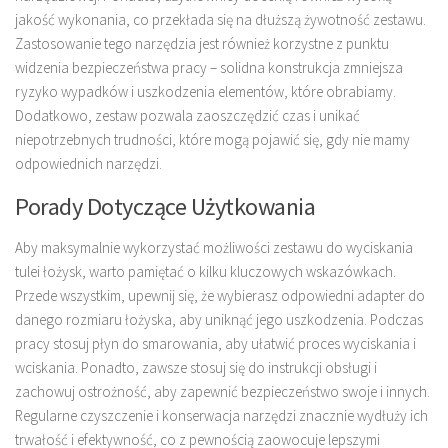
jakość wykonania, co przekłada się na dłuższą żywotność zestawu.
Zastosowanie tego narzędzia jest również korzystne z punktu
widzenia bezpieczeństwa pracy – solidna konstrukcja zmniejsza
ryzyko wypadków i uszkodzenia elementów, które obrabiamy.
Dodatkowo, zestaw pozwala zaoszczędzić czas i unikać
niepotrzebnych trudności, które mogą pojawić się, gdy nie mamy
odpowiednich narzędzi.
Porady Dotyczące Użytkowania
Aby maksymalnie wykorzystać możliwości zestawu do wyciskania
tulei łożysk, warto pamiętać o kilku kluczowych wskazówkach.
Przede wszystkim, upewnij się, że wybierasz odpowiedni adapter do
danego rozmiaru łożyska, aby uniknąć jego uszkodzenia. Podczas
pracy stosuj płyn do smarowania, aby ułatwić proces wyciskania i
wciskania. Ponadto, zawsze stosuj się do instrukcji obsługi i
zachowuj ostrożność, aby zapewnić bezpieczeństwo swoje i innych.
Regularne czyszczenie i konserwacja narzędzi znacznie wydłuży ich
trwałość i efektywność, co z pewnością zaowocuje lepszymi