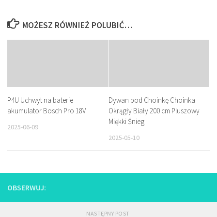
MOŻESZ RÓWNIEŻ POLUBIĆ…
P4U Uchwyt na baterie
Dywan pod Choinkę Choinka
akumulator Bosch Pro 18V
Okrągły Biały 200 cm Pluszowy
Miękki Śnieg
2025-06-09
2025-05-10
OBSERWUJ:
NASTĘPNY POST