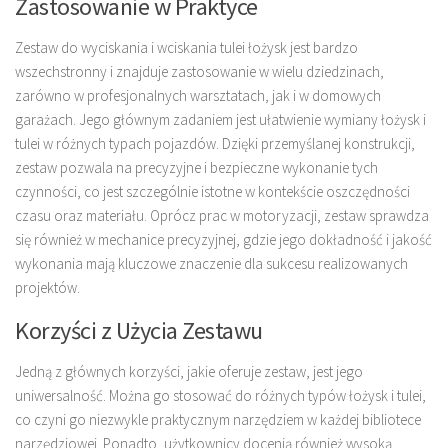
Zastosowanie w Praktyce
Zestaw do wyciskania i wciskania tulei łożysk jest bardzo
wszechstronny i znajduje zastosowanie w wielu dziedzinach,
zarówno w profesjonalnych warsztatach, jak i w domowych
garażach. Jego głównym zadaniem jest ułatwienie wymiany łożysk i
tulei w różnych typach pojazdów. Dzięki przemyślanej konstrukcji,
zestaw pozwala na precyzyjne i bezpieczne wykonanie tych
czynności, co jest szczególnie istotne w kontekście oszczędności
czasu oraz materiału. Oprócz prac w motoryzacji, zestaw sprawdza
się również w mechanice precyzyjnej, gdzie jego dokładność i jakość
wykonania mają kluczowe znaczenie dla sukcesu realizowanych
projektów.
Korzyści z Użycia Zestawu
Jedną z głównych korzyści, jakie oferuje zestaw, jest jego
uniwersalność. Można go stosować do różnych typów łożysk i tulei,
co czyni go niezwykle praktycznym narzędziem w każdej bibliotece
narzędziowej. Ponadto, użytkownicy docenią również wysoką