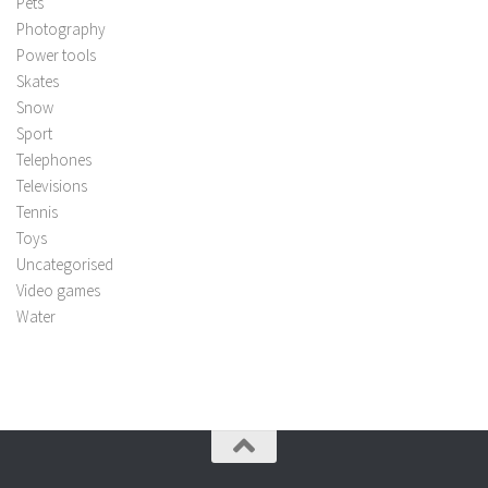
Pets
Photography
Power tools
Skates
Snow
Sport
Telephones
Televisions
Tennis
Toys
Uncategorised
Video games
Water