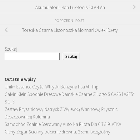
Akumulator Li-Ion Lux-tools 20 V 4 Ah
POPRZEDNI POST
Torebka Czarna Listonoszka Monnari Ćwieki Dżety
Szukaj
Szukaj
Ostatnie wpisy
Unik+ Essence Czyści Wtryski Benzyna Psa Vti Thp
Calvin Klein Spodnie Dresowe Damskie Czarne Z Logo S CK26 1A3F5*
S 1_3
Zestaw Prysznicowy Natrysk Z Wylewką Wannową Prysznic
Deszczownicą Kolumna
Samochód Zdalnie Sterowany Auto Na Pilota Dla 6 7 8 9LATKA
Cichy Zegar Ścienny odcienie drewna, 25cm, bezgłośny