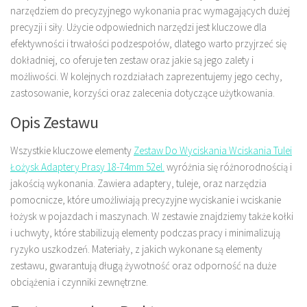
narzędziem do precyzyjnego wykonania prac wymagających dużej
precyzji i siły. Użycie odpowiednich narzędzi jest kluczowe dla
efektywności i trwałości podzespołów, dlatego warto przyjrzeć się
dokładniej, co oferuje ten zestaw oraz jakie są jego zalety i
możliwości. W kolejnych rozdziałach zaprezentujemy jego cechy,
zastosowanie, korzyści oraz zalecenia dotyczące użytkowania.
Opis Zestawu
Wszystkie kluczowe elementy
Zestaw Do Wyciskania Wciskania Tulei
Łożysk Adaptery Prasy 18-74mm 52el.
wyróżnia się różnorodnością i
jakością wykonania. Zawiera adaptery, tuleje, oraz narzędzia
pomocnicze, które umożliwiają precyzyjne wyciskanie i wciskanie
łożysk w pojazdach i maszynach. W zestawie znajdziemy także kołki
i uchwyty, które stabilizują elementy podczas pracy i minimalizują
ryzyko uszkodzeń. Materiały, z jakich wykonane są elementy
zestawu, gwarantują długą żywotność oraz odporność na duże
obciążenia i czynniki zewnętrzne.