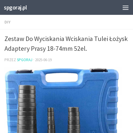
spgoraj.pl
Przejdź do treści
DIY
Zestaw Do Wyciskania Wciskania Tulei Łożysk
Adaptery Prasy 18-74mm 52el.
PRZEZ
SPGORAJ
·
2025-06-19