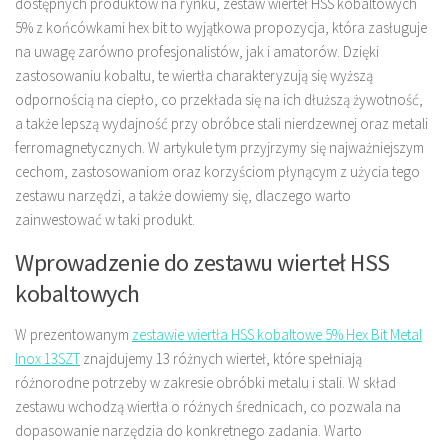
dostępnych produktów na rynku, zestaw wierteł HSS kobaltowych
5% z końcówkami hex bit to wyjątkowa propozycja, która zasługuje
na uwagę zarówno profesjonalistów, jak i amatorów. Dzięki
zastosowaniu kobaltu, te wiertła charakteryzują się wyższą
odpornością na ciepło, co przekłada się na ich dłuższą żywotność,
a także lepszą wydajność przy obróbce stali nierdzewnej oraz metali
ferromagnetycznych. W artykule tym przyjrzymy się najważniejszym
cechom, zastosowaniom oraz korzyściom płynącym z użycia tego
zestawu narzędzi, a także dowiemy się, dlaczego warto
zainwestować w taki produkt.
Wprowadzenie do zestawu wierteł HSS
kobaltowych
W prezentowanym
zestawie wiertła HSS kobaltowe 5% Hex Bit Metal
Inox 13SZT
znajdujemy 13 różnych wierteł, które spełniają
różnorodne potrzeby w zakresie obróbki metalu i stali. W skład
zestawu wchodzą wiertła o różnych średnicach, co pozwala na
dopasowanie narzędzia do konkretnego zadania. Warto