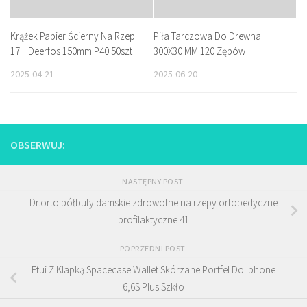
Krążek Papier Ścierny Na Rzep
Piła Tarczowa Do Drewna
17H Deerfos 150mm P40 50szt
300X30 MM 120 Zębów
2025-04-21
2025-06-20
OBSERWUJ:
NASTĘPNY POST
Dr.orto półbuty damskie zdrowotne na rzepy ortopedyczne
profilaktyczne 41
POPRZEDNI POST
Etui Z Klapką Spacecase Wallet Skórzane Portfel Do Iphone
6,6S Plus Szkło