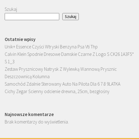
Szukaj
Szukaj
Ostatnie wpisy
Unik+ Essence Czyści Wtryski Benzyna Psa Vti Thp
Calvin Klein Spodnie Dresowe Damskie Czarne Z Logo S CK26 1A3F5*
S 1_3
Zestaw Prysznicowy Natrysk Z Wylewką Wannową Prysznic
Deszczownicą Kolumna
Samochód Zdalnie Sterowany Auto Na Pilota Dla 6 7 8 9LATKA
Cichy Zegar Ścienny odcienie drewna, 25cm, bezgłośny
Najnowsze komentarze
Brak komentarzy do wyświetlenia.