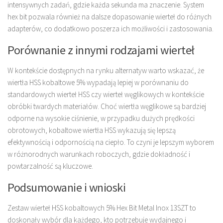
intensywnych zadań, gdzie każda sekunda ma znaczenie. System
hex bit pozwala również na dalsze dopasowanie wierteł do różnych
adapterów, co dodatkowo poszerza ich możliwości i zastosowania.
Porównanie z innymi rodzajami wierteł
W kontekście dostępnych na rynku alternatyw warto wskazać, że
wiertła HSS kobaltowe 5% wypadają lepiej w porównaniu do
standardowych wierteł HSS czy wierteł węglikowych w kontekście
obróbki twardych materiałów. Choć wiertła węglikowe są bardziej
odporne na wysokie ciśnienie, w przypadku dużych prędkości
obrotowych, kobaltowe wiertła HSS wykazują się lepszą
efektywnością i odpornością na ciepło. To czyni je lepszym wyborem
w różnorodnych warunkach roboczych, gdzie dokładność i
powtarzalność są kluczowe.
Podsumowanie i wnioski
Zestaw wierteł HSS kobaltowych 5% Hex Bit Metal Inox 13SZT to
doskonały wybór dla każdego, kto potrzebuje wydajnego i