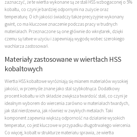
zaznaczyć, że te wiertła wykonane są ze stali HSS wzbogaconej o 5%
kobaltu, co czyni je bardziej odpornymi na zużycie oraz
temperaturę. O ich jakości świadczy także precyzyjnie wykonany
gwint, co ma kluczowe znaczenie podczas pracy w trudnych
materiałach. Przeznaczone są one głównie do wkrętarek, dzięki
czemu są łatwe w użyciu i zapewniają wygodę wobec szerokiego
wachlarza zastosowań.
Materiały zastosowane w wiertłach HSS
kobaltowych
Wiertła HSS kobaltowe wyróżniają się mianem materiałów wysokiej
jakości, w przemyśle znane jako stal szybkotnąca. Dodatkowy
procent kobaltu w ich składzie zwiększa twardość stali, co czyni je
idealnym wyborem do wiercenia zarówno w materiałach twardych,
jak stal nierdzewna, jak również w zwykłych metalach. Taki
komponent zapewnia większą odporność na działanie wysokich
temperatur, co jest kluczowe w przypadku długotrwałego wiercenia.
Co więcej, kobalt w strukturze materiału sprawia, że wiertła