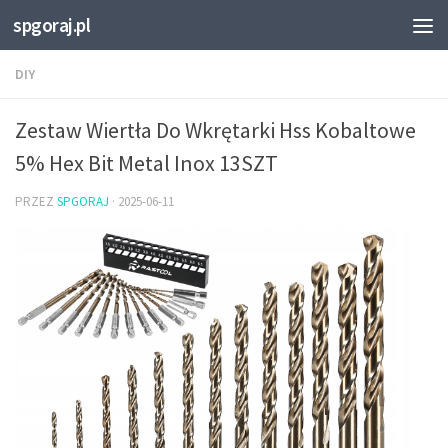
spgoraj.pl
Przejdź do treści
DIY
Zestaw Wiertła Do Wkrętarki Hss Kobaltowe
5% Hex Bit Metal Inox 13SZT
PRZEZ
SPGORAJ
·
2025-06-11