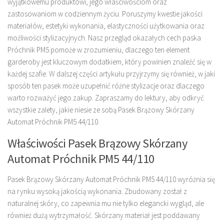
wyjątkowemu produktowi, jego właściwościom oraz
zastosowaniom w codziennym życiu. Poruszymy kwestie jakości
materiałów, estetyki wykonania, elastyczności użytkowania oraz
możliwości stylizacyjnych. Nasz przegląd okazałych cech paska
Próchnik PM5 pomoże w zrozumieniu, dlaczego ten element
garderoby jest kluczowym dodatkiem, który powinien znaleźć się w
każdej szafie. W dalszej części artykułu przyjrzymy się również, w jaki
sposób ten pasek może uzupełnić różne stylizacje oraz dlaczego
warto rozważyć jego zakup. Zapraszamy do lektury, aby odkryć
wszystkie zalety, jakie niesie ze sobą Pasek Brązowy Skórzany
Automat Próchnik PM5 44/110.
Właściwości Pasek Brązowy Skórzany
Automat Próchnik PM5 44/110
Pasek Brązowy Skórzany Automat Próchnik PM5 44/110 wyróżnia się
na rynku wysoką jakością wykonania. Zbudowany został z
naturalnej skóry, co zapewnia mu nie tylko elegancki wygląd, ale
również dużą wytrzymałość. Skórzany materiał jest poddawany