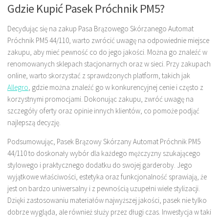
Gdzie Kupić Pasek Próchnik PM5?
Decydując się na zakup Pasa Brązowego Skórzanego Automat
Próchnik PM5 44/110, warto zwrócić uwagę na odpowiednie miejsce
zakupu, aby mieć pewność co do jego jakości. Można go znaleźć w
renomowanych sklepach stacjonarnych oraz w sieci. Przy zakupach
online, warto skorzystać z sprawdzonych platform, takich jak
Allegro
, gdzie można znaleźć go w konkurencyjnej cenie i często z
korzystnymi promocjami. Dokonując zakupu, zwróć uwagę na
szczegóły oferty oraz opinie innych klientów, co pomoże podjąć
najlepszą decyzję.
Podsumowując, Pasek Brązowy Skórzany Automat Próchnik PM5
44/110 to doskonały wybór dla każdego mężczyzny szukającego
stylowego i praktycznego dodatku do swojej garderoby. Jego
wyjątkowe właściwości, estetyka oraz funkcjonalność sprawiają, że
jest on bardzo uniwersalny i z pewnością uzupełni wiele stylizacji.
Dzięki zastosowaniu materiałów najwyższej jakości, pasek nie tylko
dobrze wygląda, ale również służy przez długi czas. Inwestycja w taki