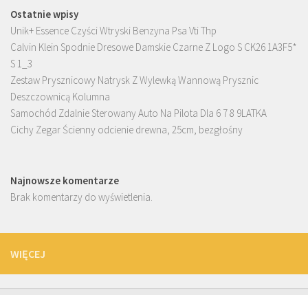
Ostatnie wpisy
Unik+ Essence Czyści Wtryski Benzyna Psa Vti Thp
Calvin Klein Spodnie Dresowe Damskie Czarne Z Logo S CK26 1A3F5*
S 1_3
Zestaw Prysznicowy Natrysk Z Wylewką Wannową Prysznic
Deszczownicą Kolumna
Samochód Zdalnie Sterowany Auto Na Pilota Dla 6 7 8 9LATKA
Cichy Zegar Ścienny odcienie drewna, 25cm, bezgłośny
Najnowsze komentarze
Brak komentarzy do wyświetlenia.
WIĘCEJ