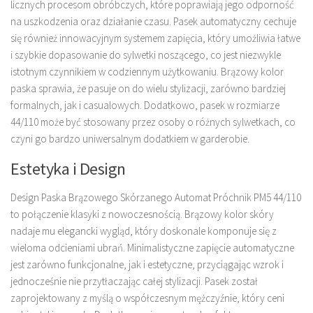
licznych procesom obróbczych, które poprawiają jego odporność
na uszkodzenia oraz działanie czasu. Pasek automatyczny cechuje
się również innowacyjnym systemem zapięcia, który umożliwia łatwe
i szybkie dopasowanie do sylwetki noszącego, co jest niezwykle
istotnym czynnikiem w codziennym użytkowaniu. Brązowy kolor
paska sprawia, że pasuje on do wielu stylizacji, zarówno bardziej
formalnych, jak i casualowych. Dodatkowo, pasek w rozmiarze
44/110 może być stosowany przez osoby o różnych sylwetkach, co
czyni go bardzo uniwersalnym dodatkiem w garderobie.
Estetyka i Design
Design Paska Brązowego Skórzanego Automat Próchnik PM5 44/110
to połączenie klasyki z nowoczesnością. Brązowy kolor skóry
nadaje mu elegancki wygląd, który doskonale komponuje się z
wieloma odcieniami ubrań. Minimalistyczne zapięcie automatyczne
jest zarówno funkcjonalne, jak i estetyczne, przyciągając wzrok i
jednocześnie nie przytłaczając całej stylizacji. Pasek został
zaprojektowany z myślą o współczesnym mężczyźnie, który ceni