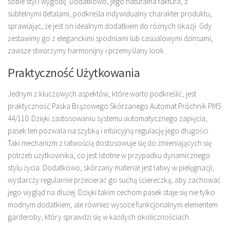
sobie styl i wygodę. Dodatkowo, jego naturalna faktura, z
subtelnymi detalami, podkreśla indywidualny charakter produktu,
sprawiając, że jest on idealnym dodatkiem do różnych okazji. Gdy
zestawimy go z eleganckimi spodniami lub casualowymi dżinsami,
zawsze stworzymy harmonijny i przemyślany look.
Praktyczność Użytkowania
Jednym z kluczowych aspektów, które warto podkreślić, jest
praktyczność Paska Brązowego Skórzanego Automat Próchnik PM5
44/110. Dzięki zastosowaniu systemu automatycznego zapięcia,
pasek ten pozwala na szybką i intuicyjną regulację jego długości.
Taki mechanizm z łatwością dostosowuje się do zmieniających się
potrzeb użytkownika, co jest istotne w przypadku dynamicznego
stylu życia. Dodatkowo, skórzany materiał jest łatwy w pielęgnacji;
wystarczy regularnie przecierać go suchą ściereczką, aby zachować
jego wygląd na dłużej. Dzięki takim cechom pasek staje się nie tylko
modnym dodatkiem, ale również wysoce funkcjonalnym elementem
garderoby, który sprawdzi się w każdych okolicznościach.