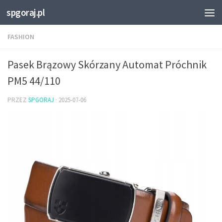
spgoraj.pl
Przejdź do treści
FASHION
Pasek Brązowy Skórzany Automat Próchnik
PM5 44/110
PRZEZ
SPGORAJ
·
2025-07-06