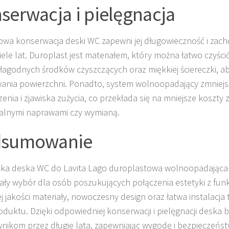
serwacja i pielęgnacja
owa konserwacja deski WC zapewni jej długowieczność i zach
iele lat. Duroplast jest materiałem, który można łatwo czyści
łagodnych środków czyszczących oraz miękkiej ściereczki, a
ania powierzchni. Ponadto, system wolnoopadający zmniejs
enia i zjawiska zużycia, co przekłada się na mniejsze koszty 
alnymi naprawami czy wymianą.
dsumowanie
cka deska WC do Lavita Lago duroplastowa wolnoopadająca
ły wybór dla osób poszukujących połączenia estetyki z funk
j jakości materiały, nowoczesny design oraz łatwa instalacja
oduktu. Dzięki odpowiedniej konserwacji i pielęgnacji deska b
nikom przez długie lata, zapewniając wygodę i bezpieczeńst