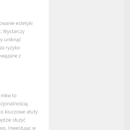
owanie estetyki
ć. Wystarczy
by uniknąć
za ryzyko
związane z
 mkw to
cjonalnością.
 to kluczowe atuty
ędzie służyć
wo. Inwestując w