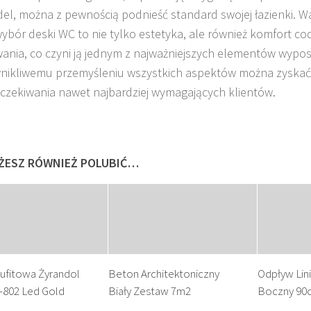
el, można z pewnością podnieść standard swojej łazienki. W
ybór deski WC to nie tylko estetyka, ale również komfort c
ania, co czyni ją jednym z najważniejszych elementów wyposa
wnikliwemu przemyśleniu wszystkich aspektów można zyskać
oczekiwania nawet najbardziej wymagających klientów.
ŻESZ RÓWNIEŻ POLUBIĆ…
ufitowa Żyrandol
Beton Architektoniczny
Odpływ Lin
-802 Led Gold
Biały Zestaw 7m2
Boczny 90c