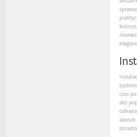
aktualn
sprawia
praktyc
kolorys
również
eleganc
Ins
Instalac
systemo
czas po
aby pop
odkręci
zawsze 
poradzi