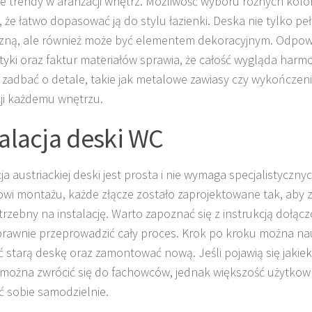
e trendy w aranżacji wnętrz. Możliwość wyboru różnych kolo
, że łatwo dopasować ją do stylu łazienki. Deska nie tylko peł
zną, ale również może być elementem dekoracyjnym. Odpow
tyki oraz faktur materiałów sprawia, że całość wygląda harmo
 zadbać o detale, takie jak metalowe zawiasy czy wykończen
ji każdemu wnętrzu.
talacja deski WC
ja austriackiej deski jest prosta i nie wymaga specjalistycznyc
wi montażu, każde złącze zostało zaprojektowane tak, aby 
trzebny na instalację. Warto zapoznać się z instrukcją dołą
rawnie przeprowadzić cały proces. Krok po kroku można nauc
ć starą deskę oraz zamontować nową. Jeśli pojawią się jakiek
można zwrócić się do fachowców, jednak większość użytko
ć sobie samodzielnie.