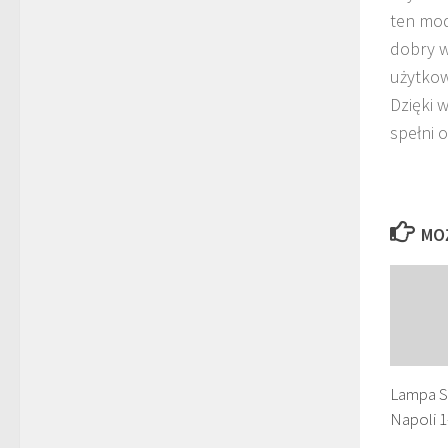
ten mod
dobry w
użytkow
Dzięki 
spełni 
MO
Lampa S
Napoli 1