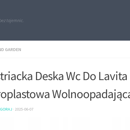
bez tajemnic.
ND GARDEN
triacka Deska Wc Do Lavita
roplastowa Wolnoopadając
PGORAJ
·
2025-06-07