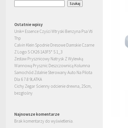
Szukaj
Ostatnie wpisy
Unik+ Essence Czyści Wtryski Benzyna Psa Vti
Thp
Calvin Klein Spodnie Dresowe Damskie Czarne
Z Logo S CK26 1A3F5* S 1_3
Zestaw Prysznicowy Natrysk Z Wylewką
Wannową Prysznic Deszczownicą Kolumna
Samochód Zdalnie Sterowany Auto Na Pilota
Dla 6 7 8 9LATKA
Cichy Zegar Ścienny odcienie drewna, 25cm,
bezgłośny
Najnowsze komentarze
Brak komentarzy do wyświetlenia.