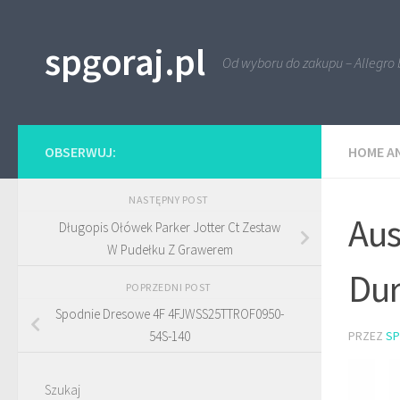
Przejdź do treści
spgoraj.pl
Od wyboru do zakupu – Allegro 
OBSERWUJ:
HOME A
NASTĘPNY POST
Aus
Długopis Ołówek Parker Jotter Ct Zestaw
W Pudełku Z Grawerem
Du
POPRZEDNI POST
Spodnie Dresowe 4F 4FJWSS25TTROF0950-
PRZEZ
S
54S-140
Szukaj