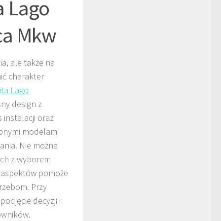
a Lago
ca Mkw
a, ale także na
ić charakter
ita Lago
sny design z
instalacji oraz
tępnymi modelami
ania. Nie można
ych z wyborem
h aspektów pomoże
rzebom. Przy
odjęcie decyzji i
mowników.