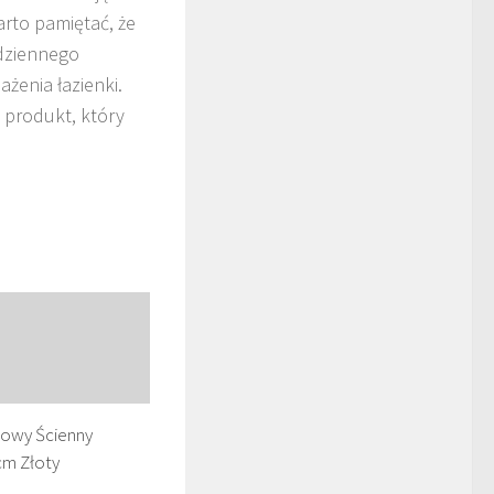
arto pamiętać, że
odziennego
żenia łazienki.
 produkt, który
iowy Ścienny
m Złoty