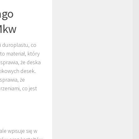
ago
Mkw
i duroplastu, co
o materiał, który
 sprawia, że deska
tikowych desek.
sprawia, że
zeniami, co jest
ale wpisuje się w