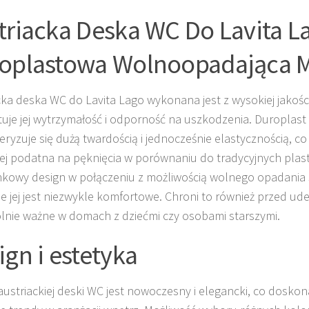
triacka Deska WC Do Lavita L
oplastowa Wolnoopadająca 
cka deska WC do Lavita Lago wykonana jest z wysokiej jakośc
uje jej wytrzymałość i odporność na uszkodzenia. Duroplast t
eryzuje się dużą twardością i jednocześnie elastycznością, co
iej podatna na pęknięcia w porównaniu do tradycyjnych plas
nkowy design w połączeniu z możliwością wolnego opadania 
e jej jest niezwykle komfortowe. Chroni to również przed uder
lnie ważne w domach z dziećmi czy osobami starszymi.
ign i estetyka
austriackiej deski WC jest nowoczesny i elegancki, co doskon