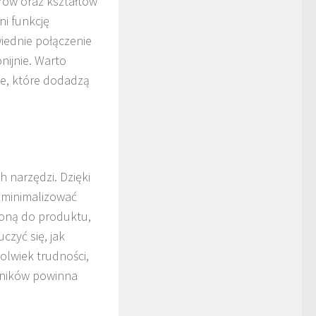
rów oraz kształtów
ni funkcję
iednie połączenie
nijnie. Warto
ie, które dodadzą
h narzędzi. Dzięki
zminimalizować
czoną do produktu,
zyć się, jak
olwiek trudności,
wników powinna