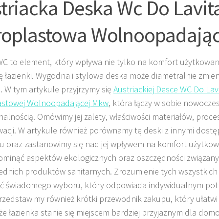
triacka Deska Wc Do Lavit
roplastowa Wolnoopadają
C to element, który wpływa nie tylko na komfort użytkowani
ę łazienki. Wygodna i stylowa deska może diametralnie zmien
. W tym artykule przyjrzymy się
Austriackiej Desce WC Do Lav
astowej Wolnoopadającej Mkw
, która łączy w sobie nowocze
nalnością. Omówimy jej zalety, właściwości materiałów, proces 
acji. W artykule również porównamy tę deski z innymi dos
u oraz zastanowimy się nad jej wpływem na komfort użytkow
ominąć aspektów ekologicznych oraz oszczędności związan
dnich produktów sanitarnych. Zrozumienie tych wszystkic
ć świadomego wyboru, który odpowiada indywidualnym pot
przedstawimy również krótki przewodnik zakupu, który ułatwi p
 że łazienka stanie się miejscem bardziej przyjaznym dla do