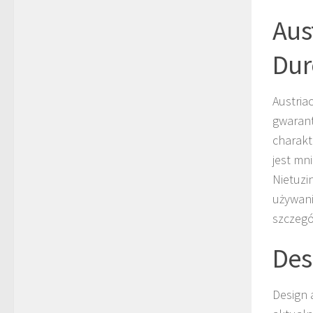
Aus
Dur
Austria
gwarant
charakt
jest mn
Nietuzi
używani
szczegó
Des
Design 