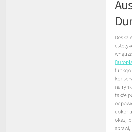
Aus
Du
Deska W
estetyk
wnętrza
Duropl
funkcjo
konserw
na rynk
także p
odpowie
dokona
okazji 
sprawi,