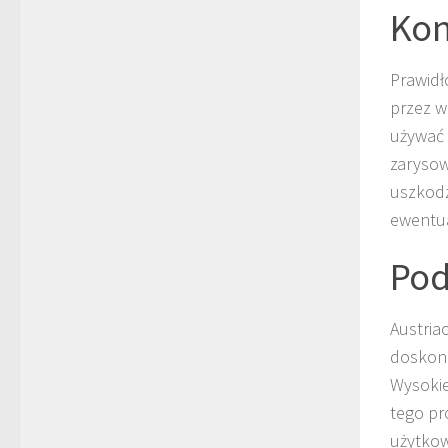
Kon
Prawidł
przez w
używać 
zarysow
uszkodz
ewentu
Po
Austria
doskona
Wysokie
tego pr
użytkow