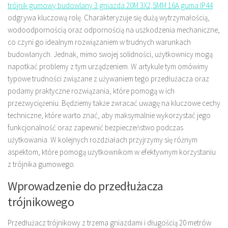
trójnik gumowy budowlany 3 gniazda 20M 3X2,5MM 16A guma IP44
odgrywa kluczową rolę. Charakteryzuje się dużą wytrzymałością,
wodoodpornością oraz odpornością na uszkodzenia mechaniczne,
co czyni go idealnym rozwiązaniem w trudnych warunkach
budowlanych. Jednak, mimo swojej solidności, użytkownicy mogą
napotkać problemy z tym urządzeniem. W artykule tym omówimy
typowe trudności związane z używaniem tego przedłużacza oraz
podamy praktyczne rozwiązania, które pomogą w ich
przezwyciężeniu. Będziemy także zwracać uwagę na kluczowe cechy
techniczne, które warto znać, aby maksymalnie wykorzystać jego
funkcjonalność oraz zapewnić bezpieczeństwo podczas
użytkowania. W kolejnych rozdziałach przyjrzymy się różnym
aspektom, które pomogą użytkownikom w efektywnym korzystaniu
z trójnika gumowego.
Wprowadzenie do przedłużacza
trójnikowego
Przedłużacz trójnikowy z trzema gniazdami i długością 20 metrów