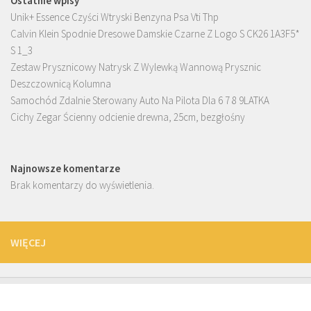
Ostatnie wpisy
Unik+ Essence Czyści Wtryski Benzyna Psa Vti Thp
Calvin Klein Spodnie Dresowe Damskie Czarne Z Logo S CK26 1A3F5*
S 1_3
Zestaw Prysznicowy Natrysk Z Wylewką Wannową Prysznic
Deszczownicą Kolumna
Samochód Zdalnie Sterowany Auto Na Pilota Dla 6 7 8 9LATKA
Cichy Zegar Ścienny odcienie drewna, 25cm, bezgłośny
Najnowsze komentarze
Brak komentarzy do wyświetlenia.
WIĘCEJ