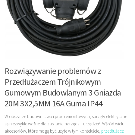
Rozwiązywanie problemów z
Przedłużaczem Trójnikowym
Gumowym Budowlanym 3 Gniazda
20M 3X2,5MM 16A Guma IP44
W obszarze budownictwa i prac remontowych, sprzęty elektryczne
są niezwykle ważne dla zasilania narzędzi i urządzeń. Wśród wielu
akcesoriów, które mogą być użyte w tym kontekście,
przedłużacz