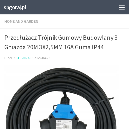
spgoraj.pl
Przejdź do treści
HOME AND GARDEN
Przedłużacz Trójnik Gumowy Budowlany 3
Gniazda 20M 3X2,5MM 16A Guma IP44
PRZEZ
SPGORAJ
·
2025-04-25