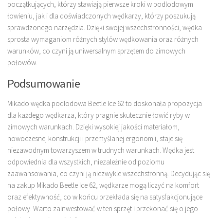
początkujących, którzy stawiają pierwsze kroki w podlodowym
łowieniu, jak i dla doświadczonych wędkarzy, którzy poszukują
sprawdzonego narzędzia. Dzięki swojej wszechstronności, wędka
sprosta wymaganiom różnych stylów wędkowania oraz różnych
warunków, co czyni ją uniwersalnym sprzętem do zimowych
połowów.
Podsumowanie
Mikado wędka podlodowa Beetle Ice 62 to doskonała propozycja
dla każdego wędkarza, który pragnie skutecznie łowić ryby w
zimowych warunkach. Dzięki wysokiej jakości materiałom,
nowoczesnej konstrukcji i przemyślanej ergonomii, staje się
niezawodnym towarzyszem w trudnych warunkach. Wędka jest
odpowiednia dla wszystkich, niezależnie od poziomu
zaawansowania, co czyni ją niezwykle wszechstronną. Decydując się
na zakup Mikado Beetle Ice 62, wędkarze mogą liczyć na komfort
oraz efektywność, co w końcu przekłada się na satysfakcjonujące
połowy. Warto zainwestować w ten sprzęt i przekonać się o jego