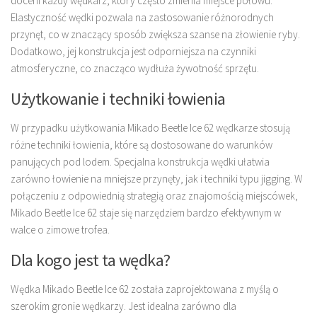
doceni każdy wędkarz, który często zmienia miejsce połowu.
Elastyczność wędki pozwala na zastosowanie różnorodnych
przynęt, co w znaczący sposób zwiększa szanse na złowienie ryby.
Dodatkowo, jej konstrukcja jest odporniejsza na czynniki
atmosferyczne, co znacząco wydłuża żywotność sprzętu.
Użytkowanie i techniki łowienia
W przypadku użytkowania Mikado Beetle Ice 62 wędkarze stosują
różne techniki łowienia, które są dostosowane do warunków
panujących pod lodem. Specjalna konstrukcja wędki ułatwia
zarówno łowienie na mniejsze przynęty, jak i techniki typu jigging. W
połączeniu z odpowiednią strategią oraz znajomością miejscówek,
Mikado Beetle Ice 62 staje się narzędziem bardzo efektywnym w
walce o zimowe trofea.
Dla kogo jest ta wędka?
Wędka Mikado Beetle Ice 62 została zaprojektowana z myślą o
szerokim gronie wędkarzy. Jest idealna zarówno dla