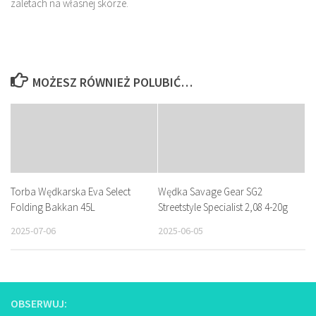
zaletach na własnej skórze.
MOŻESZ RÓWNIEŻ POLUBIĆ…
Torba Wędkarska Eva Select
Wędka Savage Gear SG2
Folding Bakkan 45L
Streetstyle Specialist 2,08 4-20g
2025-07-06
2025-06-05
OBSERWUJ: