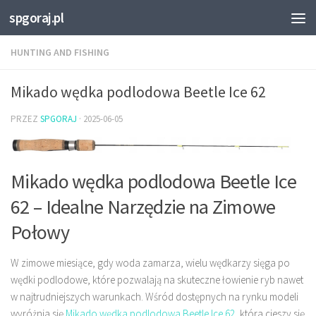
spgoraj.pl
Przejdź do treści
HUNTING AND FISHING
Mikado wędka podlodowa Beetle Ice 62
PRZEZ
SPGORAJ
·
2025-06-05
Mikado wędka podlodowa Beetle Ice
62 – Idealne Narzędzie na Zimowe
Połowy
W zimowe miesiące, gdy woda zamarza, wielu wędkarzy sięga po
wędki podlodowe, które pozwalają na skuteczne łowienie ryb nawet
w najtrudniejszych warunkach. Wśród dostępnych na rynku modeli
wyróżnia się
Mikado wędka podlodowa Beetle Ice 62
, która cieszy się