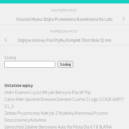
NASTĘPNY POST
Koszula Męska Stójka Przewiewna Bawełniana Na Lato
POPRZEDNI POST
Odpływ Liniowy Pod Płytkę Komplet 70cm Niski 52 mm
Szukaj
Szukaj
Ostatnie wpisy
Unik+ Essence Czyści Wtryski Benzyna Psa Vti Thp
Calvin Klein Spodnie Dresowe Damskie Czarne Z Logo S CK26 1A3F5*
S 1_3
Zestaw Prysznicowy Natrysk Z Wylewką Wannową Prysznic
Deszczownicą Kolumna
Samochód Zdalnie Sterowany Auto Na Pilota Dla 6 7 8 9LATKA