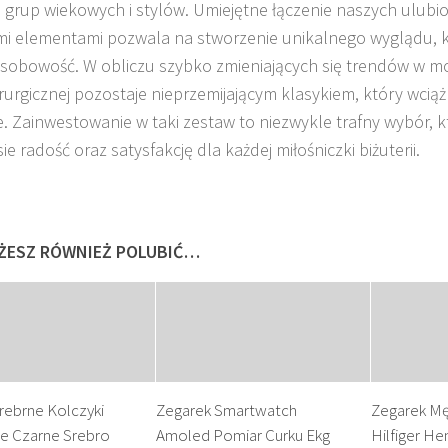
 grup wiekowych i stylów. Umiejętne łączenie naszych ulubi
 elementami pozwala na stworzenie unikalnego wyglądu, k
sobowość. W obliczu szybko zmieniających się trendów w mod
hirurgicznej pozostaje nieprzemijającym klasykiem, który wciąż
je. Zainwestowanie w taki zestaw to niezwykle trafny wybór, 
ie radość oraz satysfakcję dla każdej miłośniczki biżuterii.
ŻESZ RÓWNIEŻ POLUBIĆ…
rebrne Kolczyki
Zegarek Smartwatch
Zegarek M
ie Czarne Srebro
Amoled Pomiar Curku Ekg
Hilfiger He