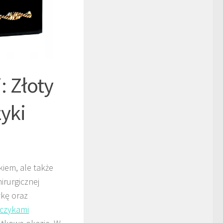
: Złoty
yki
kiem, ale także
irurgicznej
ykę oraz
lczykami