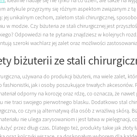
mi
, idealnie nadaje się nie tylko na co dzień, ale także na wy
zym artykule przyjrzymy się różnym aspektom związanym z tą
ą: jej unikalnym cechom, zaletom stali chirurgicznej, sposobom
u w modzie. Czy biżuteria ze stali chirurgicznej jest przyszło
skiego? Odpowiedzi na te pytania znajdziesz w kolejnych rozd
ntują szeroki wachlarz jej zalet oraz możliwości zastosowania
ty biżuterii ze stali chirurgicz
rurgiczna, używana do produkcji biżuterii, ma wiele zalet, któ
 fashionistki, jak i osoby poszukujące trwałych akcesoriów.
 materiał odporny na korozję oraz rdzę, co oznacza, że nawet
u nie traci swojego pierwotnego blasku. Dodatkowo stal chir
rgiczna, co czyni ją alternatywą dla osób z wrażliwą skórą. 
ateriału nie ulega zarysowaniom i jest łatwa w pielęgnacji, c
łużyć przez długi czas. Dlatego też, produkty takie jak złoty 
ką oraz kolczyki wiszące, są doskonałym wyborem dla każde