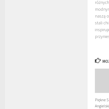
różnych
modnymi
naszą o
stali c
inspiru
przynies
MO
Piękne S
Angielsk