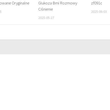
owane Oryginalne
Glukoza Bmi Rozmowy
zf091c
Ciśnienie
5
2025-06-03
2025-05-27