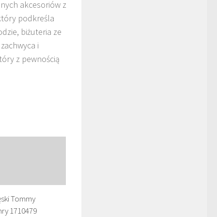
onych akcesoriów z
tóry podkreśla
zie, biżuteria ze
 zachwyca i
który z pewnością
ęski Tommy
nry 1710479