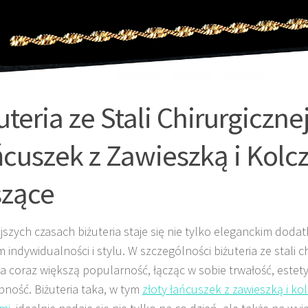
uteria ze Stali Chirurgicznej
cuszek z Zawieszką i Kolcz
szące
ejszych czasach biżuteria staje się nie tylko eleganckim dodat
indywidualności i stylu. W szczególności biżuteria ze stali ch
 coraz większą popularność, łącząc w sobie trwałość, estet
pność. Biżuteria taka, w tym
złoty łańcuszek z zawieszką i ko