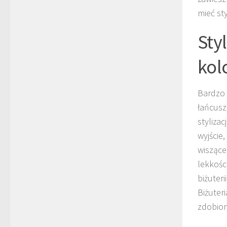
mieć st
Sty
kol
Bardzo i
łańcusz
styliza
wyjście
wiszące
lekkośc
biżuter
Biżuter
zdobion