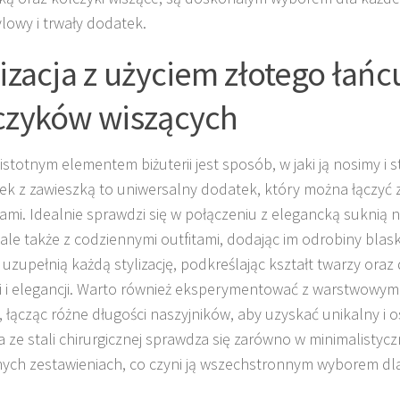
ylowy i trwały dodatek.
lizacja z użyciem złotego łańc
czyków wiszących
stotnym elementem biżuterii jest sposób, w jaki ją nosimy i s
ek z zawieszką to uniwersalny dodatek, który można łączyć 
cjami. Idealnie sprawdzi się w połączeniu z elegancką suknią 
, ale także z codziennymi outfitami, dodając im odrobiny blas
 uzupełnią każdą stylizację, podkreślając kształt twarzy oraz
i i elegancji. Warto również eksperymentować z warstwowy
ii, łącząc różne długości naszyjników, aby uzyskać unikalny i 
ia ze stali chirurgicznej sprawdza się zarówno w minimalistycz
ych zestawieniach, co czyni ją wszechstronnym wyborem dla