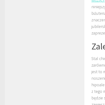
wiszący
niniejs
biżuteri
znaczeni
jubiler
zapreze
Zale
Stal chi
zarówno
jest to
noszeni
hipoale
z tego m
będzie s
zawiesz