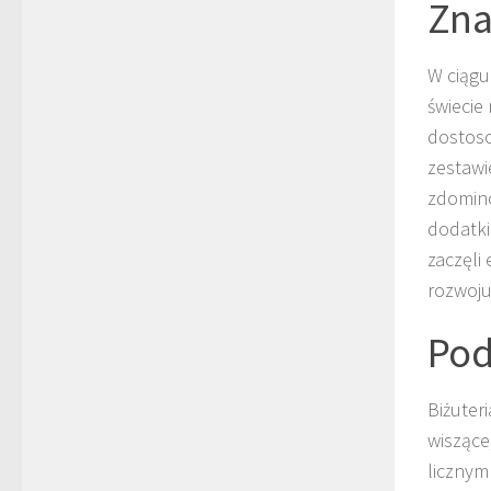
Zna
W ciągu 
świecie
dostoso
zestawi
zdomino
dodatki
zaczęli
rozwoju 
Po
Biżuteri
wiszące
licznym