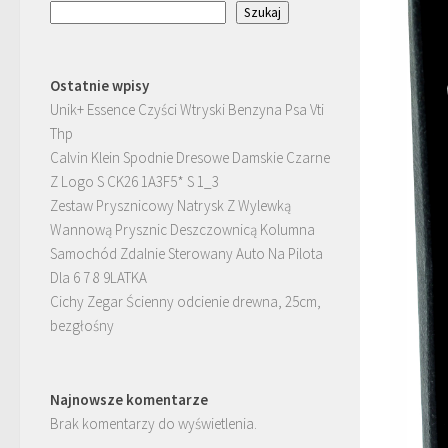
Szukaj
Ostatnie wpisy
Unik+ Essence Czyści Wtryski Benzyna Psa Vti
Thp
Calvin Klein Spodnie Dresowe Damskie Czarne
Z Logo S CK26 1A3F5* S 1_3
Zestaw Prysznicowy Natrysk Z Wylewką
Wannową Prysznic Deszczownicą Kolumna
Samochód Zdalnie Sterowany Auto Na Pilota
Dla 6 7 8 9LATKA
Cichy Zegar Ścienny odcienie drewna, 25cm,
bezgłośny
Najnowsze komentarze
Brak komentarzy do wyświetlenia.