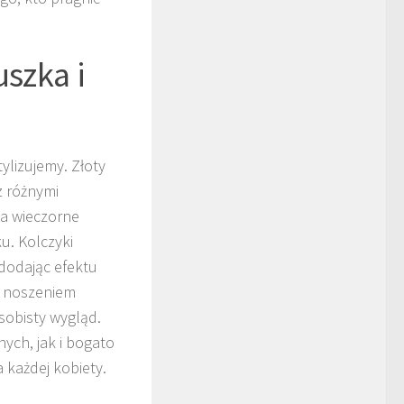
uszka i
tylizujemy. Złoty
z różnymi
na wieczorne
ku. Kolczyki
 dodając efektu
m noszeniem
osobisty wygląd.
nych, jak i bogato
 każdej kobiety.