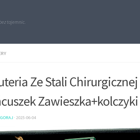
bez tajemnic.
ERY
uteria Ze Stali Chirurgicznej
cuszek Zawieszka+kolczyki
PGORAJ
·
2025-06-04