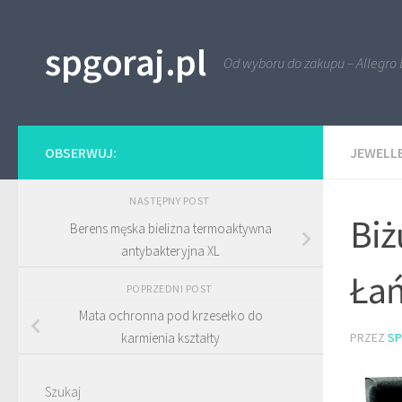
Przejdź do treści
spgoraj.pl
Od wyboru do zakupu – Allegro 
OBSERWUJ:
JEWELL
NASTĘPNY POST
Biż
Berens męska bielizna termoaktywna
antybakteryjna XL
Łań
POPRZEDNI POST
Mata ochronna pod krzesełko do
PRZEZ
S
karmienia kształty
Szukaj