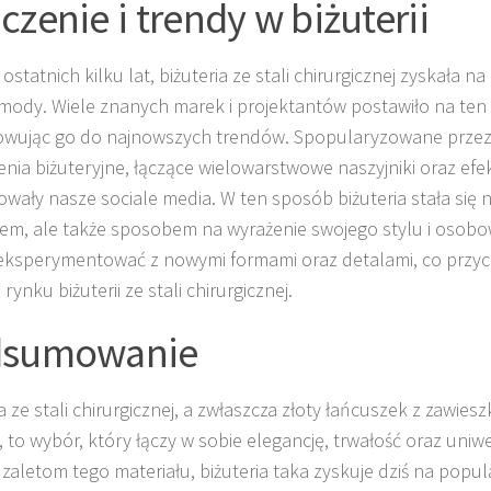
czenie i trendy w biżuterii
ostatnich kilku lat, biżuteria ze stali chirurgicznej zyskała n
 mody. Wiele znanych marek i projektantów postawiło na ten 
wując go do najnowszych trendów. Spopularyzowane przez
enia biżuteryjne, łączące wielowarstwowe naszyjniki oraz efe
wały nasze sociale media. W ten sposób biżuteria stała się
em, ale także sposobem na wyrażenie swojego stylu i osobo
 eksperymentować z nowymi formami oraz detalami, co przycz
rynku biżuterii ze stali chirurgicznej.
dsumowanie
a ze stali chirurgicznej, a zwłaszcza złoty łańcuszek z zawiesz
, to wybór, który łączy w sobie elegancję, trwałość oraz uniwe
 zaletom tego materiału, biżuteria taka zyskuje dziś na popu