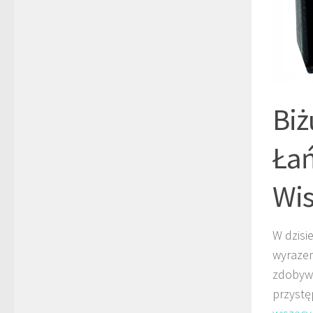
Biż
Łań
Wi
W dzisi
wyrazem 
zdobywa
przystę