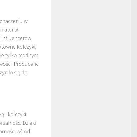
a znaczeniu w
materiał,
 influencerów
ktowne kolczyki,
 nie tylko modnym
wości. Producenci
yniło się do
ką i kolczyki
rsalność. Dzięki
larności wśród