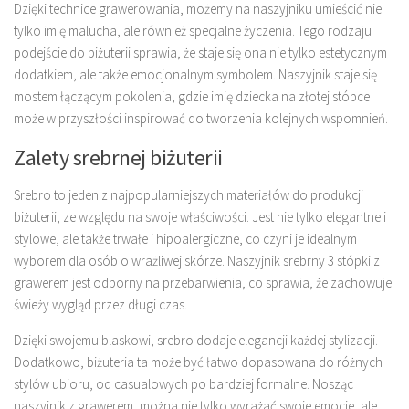
Dzięki technice grawerowania, możemy na naszyjniku umieścić nie
tylko imię malucha, ale również specjalne życzenia. Tego rodzaju
podejście do biżuterii sprawia, że staje się ona nie tylko estetycznym
dodatkiem, ale także emocjonalnym symbolem. Naszyjnik staje się
mostem łączącym pokolenia, gdzie imię dziecka na złotej stópce
może w przyszłości inspirować do tworzenia kolejnych wspomnień.
Zalety srebrnej biżuterii
Srebro to jeden z najpopularniejszych materiałów do produkcji
biżuterii, ze względu na swoje właściwości. Jest nie tylko elegantne i
stylowe, ale także trwałe i hipoalergiczne, co czyni je idealnym
wyborem dla osób o wrażliwej skórze. Naszyjnik srebrny 3 stópki z
grawerem jest odporny na przebarwienia, co sprawia, że zachowuje
świeży wygląd przez długi czas.
Dzięki swojemu blaskowi, srebro dodaje elegancji każdej stylizacji.
Dodatkowo, biżuteria ta może być łatwo dopasowana do różnych
stylów ubioru, od casualowych po bardziej formalne. Nosząc
naszyjnik z grawerem, można nie tylko wyrażać swoje emocje, ale