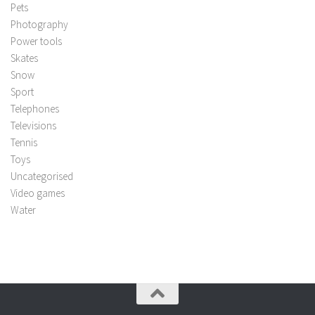
Pets
Photography
Power tools
Skates
Snow
Sport
Telephones
Televisions
Tennis
Toys
Uncategorised
Video games
Water