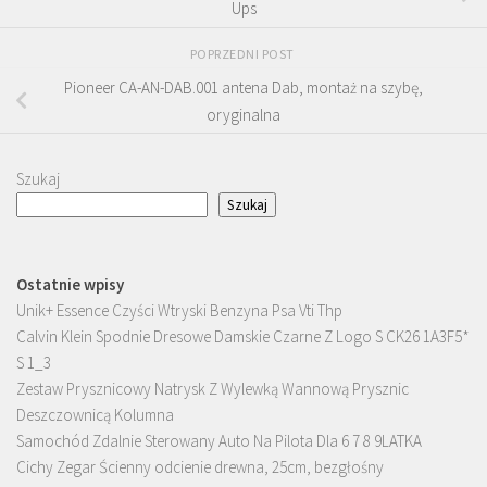
Ups
POPRZEDNI POST
Pioneer CA-AN-DAB.001 antena Dab, montaż na szybę,
oryginalna
Szukaj
Szukaj
Ostatnie wpisy
Unik+ Essence Czyści Wtryski Benzyna Psa Vti Thp
Calvin Klein Spodnie Dresowe Damskie Czarne Z Logo S CK26 1A3F5*
S 1_3
Zestaw Prysznicowy Natrysk Z Wylewką Wannową Prysznic
Deszczownicą Kolumna
Samochód Zdalnie Sterowany Auto Na Pilota Dla 6 7 8 9LATKA
Cichy Zegar Ścienny odcienie drewna, 25cm, bezgłośny