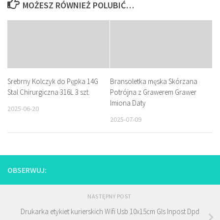
MOŻESZ RÓWNIEŻ POLUBIĆ…
Srebrny Kolczyk do Pępka 14G
Bransoletka męska Skórzana
Stal Chirurgiczna 316L 3 szt.
Potrójna z Grawerem Grawer
Imiona Daty
2025-06-20
2025-07-09
OBSERWUJ:
NASTĘPNY POST
Drukarka etykiet kurierskich Wifi Usb 10x15cm Gls Inpost Dpd