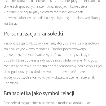
biżuterię, która ma dla niej osobiste znaczenie, przypomina sobie o
chwielach spędzonych razem oraz emocjach, które dzielą.
Złożoność relacji między siostrami może być doskonale
odzwierciedlona w biżuterii, co czyni tą formę upominku wyjątkową
wartością.
Personalizacja bransoletki
Personalizacja to kluczowy element, który sprawia, że bransoletka
staje się jedyna w swoim rodzaju. Oprócz podstawowego
grawerunku, można również wybrać różne kolory stali, style i
dodatki, które podkreślą indywidualność obdarowanej. Mnogość
możliwości sprawia, że można dobrać bransoletkę idealnie wpisującą
się w gust siostry, co dodatkowo podnosi wartość prezentu. Im
więcej osobistych akcentów, tym większe znaczenie nabiera taki
upominek.
Bransoletka jako symbol relacji
Bransoletki mogą pełnić rolę nie tylko modnego dodatku, ale