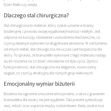
Dzień Matki czy święta.
Dlaczego stal chirurgiczna?
Stal chirurgiczna to materiał, który zyskał uznanie w branży
biżuteryjnej z powodu swojej wyjątkowej trwałości i estetyki. Jest
odporna na korozję, rdzewienie i uszkodzenia mechaniczne, co
czyni ją idealnym wyborem na długotrwałe akcesoria. W odróżnieniu
od innych metali, stal chirurgiczna nie uczula i jest bezpieczna dla
skóry. To sprawia, że bransoletki wykonane z tego materiału nadają
się do noszenia na co dzień, niezależnie od stylu życia. Oprócz
funkcjonalności, stal chirurgiczna ma elegancki, nowoczesny
wygląd, co czyni ją atrakcyjną dla różnych grup wiekowych.
Emocjonalny wymiar biżuterii
Biżuteria ma ogromne znaczenie emocjonalne, a serce z grawerem
bransoletka dla siostry nie jest wyjątkiem. Taki prezent symbolizuje
więź, miłość oraz wsparcie między rodzeństwem. Kiedy siostra nosi