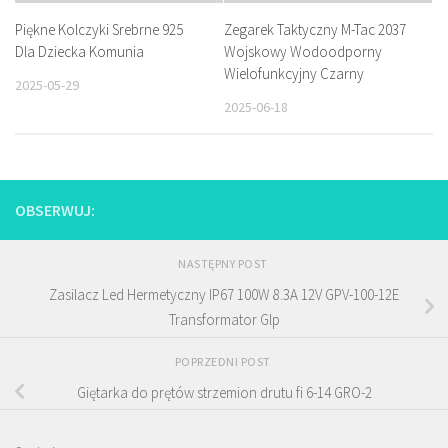
Piękne Kolczyki Srebrne 925
Zegarek Taktyczny M-Tac 2037
Dla Dziecka Komunia
Wojskowy Wodoodporny
Wielofunkcyjny Czarny
2025-05-29
2025-06-18
OBSERWUJ:
NASTĘPNY POST
Zasilacz Led Hermetyczny IP67 100W 8.3A 12V GPV-100-12E
Transformator Glp
POPRZEDNI POST
Giętarka do prętów strzemion drutu fi 6-14 GRO-2