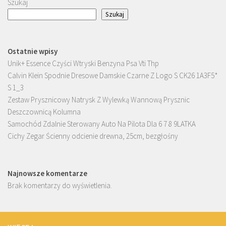
Szukaj
Szukaj
Ostatnie wpisy
Unik+ Essence Czyści Wtryski Benzyna Psa Vti Thp
Calvin Klein Spodnie Dresowe Damskie Czarne Z Logo S CK26 1A3F5*
S 1_3
Zestaw Prysznicowy Natrysk Z Wylewką Wannową Prysznic
Deszczownicą Kolumna
Samochód Zdalnie Sterowany Auto Na Pilota Dla 6 7 8 9LATKA
Cichy Zegar Ścienny odcienie drewna, 25cm, bezgłośny
Najnowsze komentarze
Brak komentarzy do wyświetlenia.