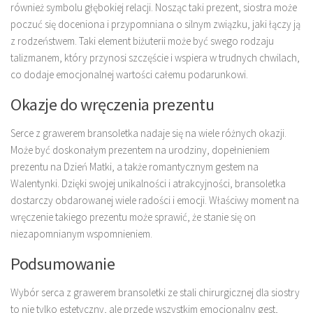
również symbolu głębokiej relacji. Nosząc taki prezent, siostra może
poczuć się doceniona i przypomniana o silnym związku, jaki łączy ją
z rodzeństwem. Taki element biżuterii może być swego rodzaju
talizmanem, który przynosi szczęście i wspiera w trudnych chwilach,
co dodaje emocjonalnej wartości całemu podarunkowi.
Okazje do wręczenia prezentu
Serce z grawerem bransoletka nadaje się na wiele różnych okazji.
Może być doskonałym prezentem na urodziny, dopełnieniem
prezentu na Dzień Matki, a także romantycznym gestem na
Walentynki. Dzięki swojej unikalności i atrakcyjności, bransoletka
dostarczy obdarowanej wiele radości i emocji. Właściwy moment na
wręczenie takiego prezentu może sprawić, że stanie się on
niezapomnianym wspomnieniem.
Podsumowanie
Wybór serca z grawerem bransoletki ze stali chirurgicznej dla siostry
to nie tylko estetyczny, ale przede wszystkim emocjonalny gest,