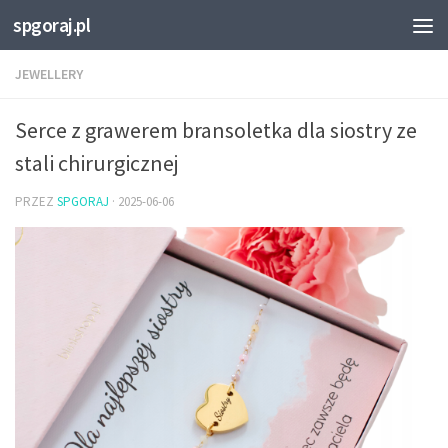
spgoraj.pl
Przejdź do treści
JEWELLERY
Serce z grawerem bransoletka dla siostry ze
stali chirurgicznej
PRZEZ
SPGORAJ
·
2025-06-06