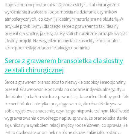
staje się ona niepowtarzalna. Oprócz estetyki, stal chirurgiczna
wyróżnia się trwałością i odpornością na działanie czynników
atmosferycznych, co czyni ją idealnym materiałem na biżuterię. W
artykule przybliżymy, dlaczego serce z grawerem to tak idealny
prezent dla siostry, jakie są zalety stali chirurgicznej oraz jak wybrać
idealny projekt. Na względzie mamy także aspekty emocjonalne,
które podkreślają znaczenie takiego upominku.
Serce z grawerem bransoletka dla siostry
ze stali chirurgicznej
Serce z grawerem bransoletka to niezwykle osobisty i emocjonalny
prezent. Grawerowanie pozwala na dodanie indywidualnego stylu
do biżuterii, a każda siostra z pewnością doceni ten drobny gest. Taki
element biżuterii nie tylko przyciąga wzrok, ale również skrywa w
sobie wyjątkowe znaczenie, czyniąc go niepowtarzalnym. Możliwość
wygrawerowania dowolnego napisu sprawia, że bransoletka stanie
się unikalnym symbolem relacji między rodzeństwem, co sprawia, że
jest to doskonały upominek na różne okazje, takie jak urodziny,