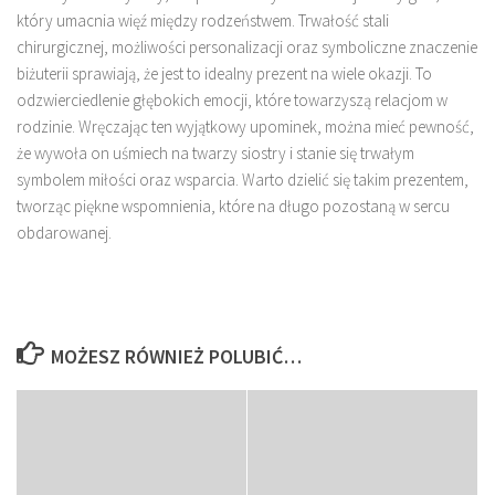
który umacnia więź między rodzeństwem. Trwałość stali
chirurgicznej, możliwości personalizacji oraz symboliczne znaczenie
biżuterii sprawiają, że jest to idealny prezent na wiele okazji. To
odzwierciedlenie głębokich emocji, które towarzyszą relacjom w
rodzinie. Wręczając ten wyjątkowy upominek, można mieć pewność,
że wywoła on uśmiech na twarzy siostry i stanie się trwałym
symbolem miłości oraz wsparcia. Warto dzielić się takim prezentem,
tworząc piękne wspomnienia, które na długo pozostaną w sercu
obdarowanej.
MOŻESZ RÓWNIEŻ POLUBIĆ…