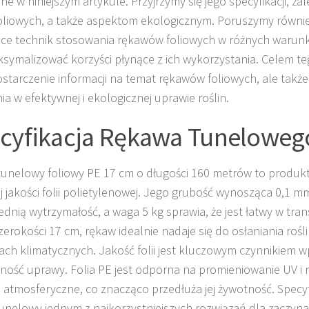
e w niniejszym artykule. Przyjrzymy się jego specyfikacji, za
foliowych, a także aspektom ekologicznym. Poruszymy równi
ce technik stosowania rękawów foliowych w różnych waru
symalizować korzyści płynące z ich wykorzystania. Celem teg
ostarczenie informacji na temat rękawów foliowych, ale także
ia w efektywnej i ekologicznej uprawie roślin.
cyfikacja Rękawa Tuneloweg
unelowy foliowy PE 17 cm o długości 160 metrów to produk
j jakości folii polietylenowej. Jego grubość wynosząca 0,1 
dnią wytrzymałość, a waga 5 kg sprawia, że jest łatwy w tran
szerokości 17 cm, rękaw idealnie nadaje się do osłaniania rośl
ch klimatycznych. Jakość folii jest kluczowym czynnikiem 
ność uprawy. Folia PE jest odporna na promieniowanie UV i 
 atmosferyczne, co znacząco przedłuża jej żywotność. Specyfi
unelowy jednym z najkorzystniejszych rozwiązań dla zaczyna