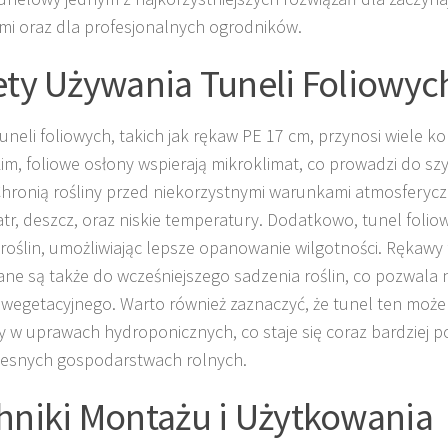
i oraz dla profesjonalnych ogrodników.
ety Używania Tuneli Foliowyc
tuneli foliowych, takich jak rękaw PE 17 cm, przynosi wiele ko
im, foliowe osłony wspierają mikroklimat, co prowadzi do s
 Chronią rośliny przed niekorzystnymi warunkami atmosferyczn
iatr, deszcz, oraz niskie temperatury. Dodatkowo, tunel foli
roślin, umożliwiając lepsze opanowanie wilgotności. Rękawy 
ne są także do wcześniejszego sadzenia roślin, co pozwala 
wegetacyjnego. Warto również zaznaczyć, że tunel ten może
 w uprawach hydroponicznych, co staje się coraz bardziej 
esnych gospodarstwach rolnych.
hniki Montażu i Użytkowania