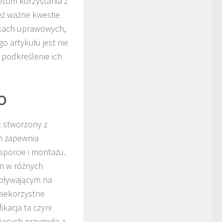
letom korzystania z
eż ważne kwestie
nkach uprawowych,
o artykułu jest nie
 podkreślenie ich
o
t stworzony z
mm zapewnia
sporcie i montażu.
in w różnych
wpływającym na
niekorzystne
kacja ta czyni
jących przygodę z