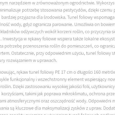
otnym narzędziem w zrównoważonym ogrodnictwie. Wykorzys
inimalizuje potrzebę stosowania pestycydów, dzięki czemu 
ię bardziej przyjazna dla środowiska. Tunel foliowy wspomaga
ność wody, gdyż ogranicza parowanie. Umożliwia on bowie
składników odżywczych wokół korzeni roślin, co przyczynia s
. Inwestycja w rękawy foliowe wspiera także lokalne ekosys
za potrzebę przenoszenia roślin do pomieszczeń, co ogranicz
rtem. Ostatecznie, przy odpowiednim użyciu, tunel foliowy st
ury rozwiązaniem w uprawach.
wując, rękaw tunel foliowy PE 17 cm o długości 160 metrów
wykle funkcjonalny i wszechstronny element wspierający n
roślin. Dzięki zastosowaniu wysokiej jakości folii, użytkownic
i korzyściami, takimi jak poprawa mikroklimatu, ochrona prz
mi atmosferycznymi oraz oszczędność wody. Odpowiedni mo
ania są kluczowe dla maksymalizacji zysków z upraw. Doda