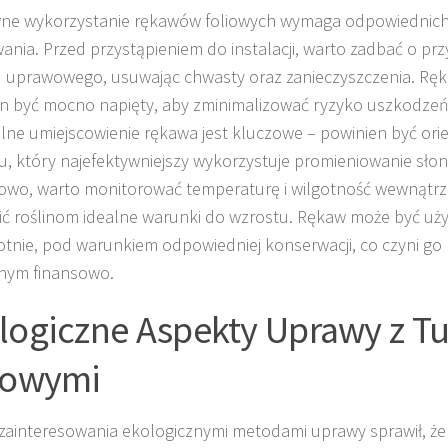
ne wykorzystanie rękawów foliowych wymaga odpowiednich 
ania. Przed przystąpieniem do instalacji, warto zadbać o pr
 uprawowego, usuwając chwasty oraz zanieczyszczenia. Ręk
n być mocno napięty, aby zminimalizować ryzyko uszkodzeń 
ne umiejscowienie rękawa jest kluczowe – powinien być or
u, który najefektywniejszy wykorzystuje promieniowanie sło
wo, warto monitorować temperaturę i wilgotność wewnątrz 
ć roślinom idealne warunki do wzrostu. Rękaw może być uż
otnie, pod warunkiem odpowiedniej konserwacji, co czyni go
nym finansowo.
logiczne Aspekty Uprawy z T
iowymi
zainteresowania ekologicznymi metodami uprawy sprawił, że t