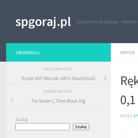
Przejdź do treści
spgoraj.pl
Od wyboru do zakupu – Allegro 
OBSERWUJ:
OFFICE
NASTĘPNY POST
Ręk
Router WiFi Mikrotik cAPGi-5HaxD2HaxD
POPRZEDNI POST
0,1
Pla Starter 1,75mm Black 1kg
PRZEZ
S
Szukaj
Szukaj