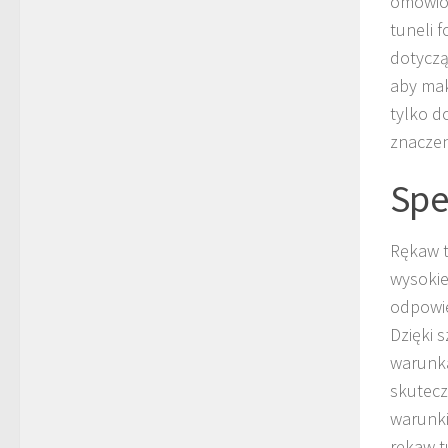
omówion
tuneli 
dotyczą
aby mak
tylko d
znaczen
Spe
Rękaw t
wysokie
odpowie
Dzięki 
warunka
skutecz
warunki
rękaw t