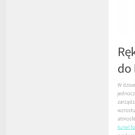
Ręk
do 
W dzisi
jednocz
zarządz
wzrostu
atmosfe
tunel f