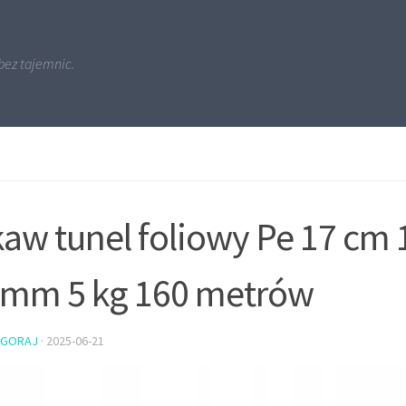
bez tajemnic.
aw tunel foliowy Pe 17 cm
 mm 5 kg 160 metrów
PGORAJ
·
2025-06-21