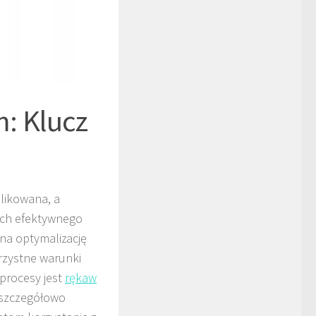
: Klucz
plikowana, a
ach efektywnego
na optymalizację
rzystne warunki
procesy jest
rękaw
ą szczegółowo