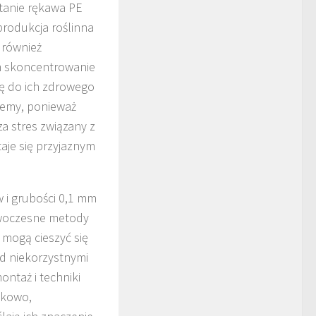
tanie rękawa PE
produkcja roślinna
 również
m skoncentrowanie
ię do ich zdrowego
temy, ponieważ
a stres związany z
aje się przyjaznym
 i grubości 0,1 mm
owoczesne metody
y mogą cieszyć się
ed niekorzystnymi
ntaż i techniki
tkowo,