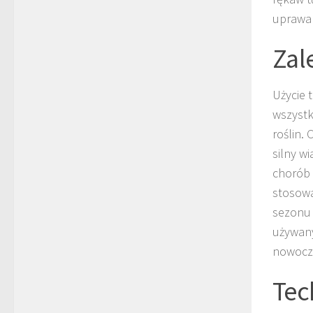
uprawam
Zal
Użycie 
wszystk
roślin.
silny w
chorób 
stosowa
sezonu 
używany
nowocz
Tec