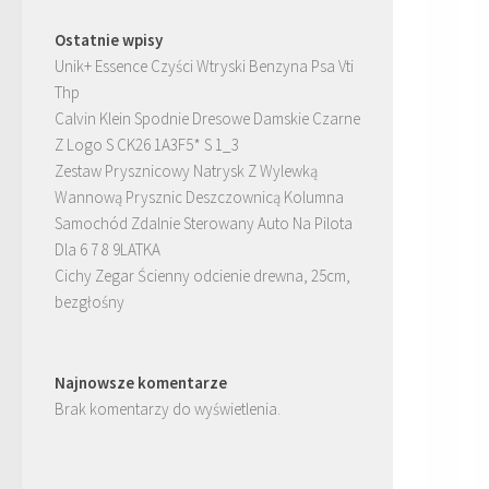
Ostatnie wpisy
Unik+ Essence Czyści Wtryski Benzyna Psa Vti
Thp
Calvin Klein Spodnie Dresowe Damskie Czarne
Z Logo S CK26 1A3F5* S 1_3
Zestaw Prysznicowy Natrysk Z Wylewką
Wannową Prysznic Deszczownicą Kolumna
Samochód Zdalnie Sterowany Auto Na Pilota
Dla 6 7 8 9LATKA
Cichy Zegar Ścienny odcienie drewna, 25cm,
bezgłośny
Najnowsze komentarze
Brak komentarzy do wyświetlenia.