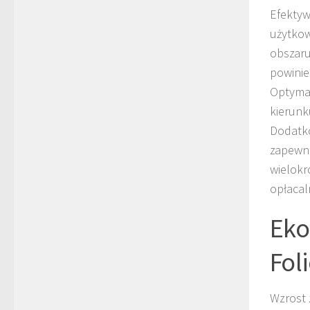
Efektyw
użytkow
obszaru
powinie
Optymal
kierunk
Dodatko
zapewni
wielokr
opłacal
Eko
Fol
Wzrost 