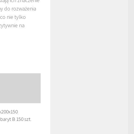
lają ich znaczenie
y do rozważenia
o nie tylko
zytywnie na
x200x150
aryt B 150 szt.