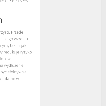
h
rzyści. Przede
zybszego wzrostu
ymi, takimi jak
owy redukuje ryzyko
foliowe
na wydłużenie
 być efektywnie
popularne w