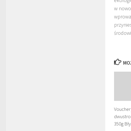
ekologi
w nowo
wprowad
przynie
środowi
MO
Voucher
dwustro
350g Bły