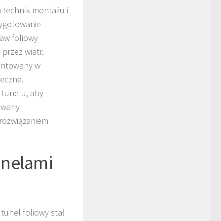
technik montażu i
zygotowanie
aw foliowy
przez wiatr.
ientowany w
neczne.
tunelu, aby
ywany
 rozwiązaniem
unelami
unel foliowy stał