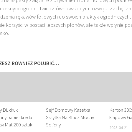
czne aspekty związane z używaniem tuneli foliowych podkreś
czesnym ogrodnictwie i zrównoważonym rozwoju. Zachęcam
zenia rękawów foliowych do swoich praktyk ogrodniczych, c
sie korzyści w postaci lepszych plonów, ale także wpłynie po
sko.
ŻESZ RÓWNIEŻ POLUBIĆ…
y DL druk
Sejf Domowy Kasetka
Karton 300
nny papier kreda
Skrytka Na Klucz Mocny
klapowy Gab
sk Mat 200 sztuk
Solidny
2025-04-21