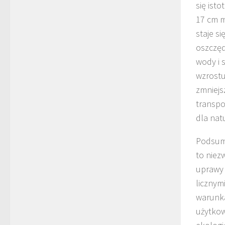
się ist
17 cm m
staje s
oszczęd
wody i 
wzrostu
zmniejs
transpo
dla nat
Podsumo
to niez
uprawy 
licznym
warunka
użytkow