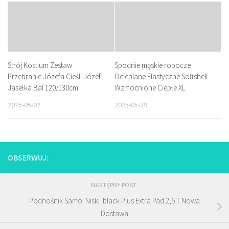
Strój Kostium Zestaw
Spodnie męskie robocze
Przebranie Józefa Cieśli Józef
Ocieplane Elastyczne Softshell
Jasełka Bal 120/130cm
Wzmocnione Ciepłe XL
2025-05-02
2025-05-29
OBSERWUJ:
NASTĘPNY POST
Podnośnik Samo. Niski .black Plus Extra Pad 2,5 T Nowa
Dostawa