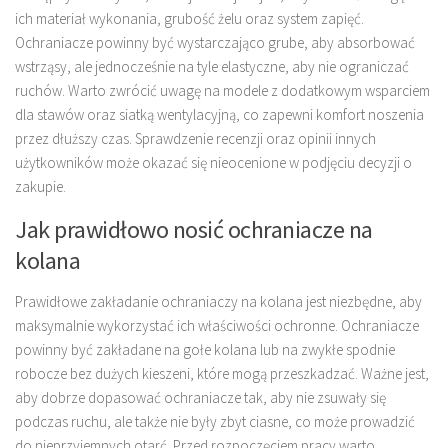
ich materiał wykonania, grubość żelu oraz system zapięć.
Ochraniacze powinny być wystarczająco grube, aby absorbować
wstrząsy, ale jednocześnie na tyle elastyczne, aby nie ograniczać
ruchów. Warto zwrócić uwagę na modele z dodatkowym wsparciem
dla stawów oraz siatką wentylacyjną, co zapewni komfort noszenia
przez dłuższy czas. Sprawdzenie recenzji oraz opinii innych
użytkowników może okazać się nieocenione w podjęciu decyzji o
zakupie.
Jak prawidłowo nosić ochraniacze na
kolana
Prawidłowe zakładanie ochraniaczy na kolana jest niezbędne, aby
maksymalnie wykorzystać ich właściwości ochronne. Ochraniacze
powinny być zakładane na gołe kolana lub na zwykłe spodnie
robocze bez dużych kieszeni, które mogą przeszkadzać. Ważne jest,
aby dobrze dopasować ochraniacze tak, aby nie zsuwały się
podczas ruchu, ale także nie były zbyt ciasne, co może prowadzić
do nieprzyjemnych otarć. Przed rozpoczęciem pracy warto