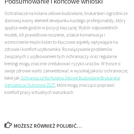
Podsumowanie i końcowe wnioski
Ochraniacze na kolana żelowe budowlane, brukarskie i ogrodnicze
stanowią ważny element ekwipunku każdego profesjonalisty, który
spędza wiele godzin w pozycji klęczącej. Wybór odpowiednich
modeli, ich prawidłowe noszenie, a także konserwacja i
wzmocnienie mięśni kolan to kluczowe aspekty wpływające na
zdrowie i komfort użytkownika. Rozwiązywanie problemów
związanych z użytkowaniem tych ochraniaczy oraz regularne
treningi mogą znacznie zredukować ryzyko urazów. W trosce o
swoje zdrowie warto zainwestować w wysokiej jakości ochraniacze,
takie jak
Ochraniacze Na Kolana Żelowe Budowlane Brukarskie
Ogrodnicze Ochronne 2SZT
, które mogą znacząco poprawić
komfort pracy w trudnych warunkach.
MOŻESZ RÓWNIEŻ POLUBIĆ…