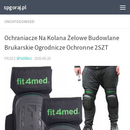
spgoraj.pl
Przejdź do treści
UNCATEGORISED
Ochraniacze Na Kolana Żelowe Budowlane
Brukarskie Ogrodnicze Ochronne 2SZT
PRZEZ
SPGORAJ
·
2025-05-25