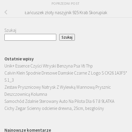
POPRZEDNI POST
Łańcuszek złoty naszyjnik 925 Krab Skorupiak
Szukaj
Szukaj
Ostatnie wpisy
Unik+ Essence Czyści Wtryski Benzyna Psa Vti Thp
Calvin Klein Spodnie Dresowe Damskie Czarne Z Logo S CK26 1A3F5*
S 1_3
Zestaw Prysznicowy Natrysk Z Wylewką Wannową Prysznic
Deszczownicą Kolumna
Samochód Zdalnie Sterowany Auto Na Pilota Dla 6 7 8 9LATKA
Cichy Zegar Ścienny odcienie drewna, 25cm, bezgłośny
Najnowsze komentarze