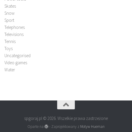
Skates
Snow
Sport
Telephones
Televisions
Tennis
Toys
Uncategorised
Video games
Water
spgoraj.pl © 2026. Wszelkie prawa zastrzeżone
Oparte na
- Zaprojektowany z
Motyw Hueman