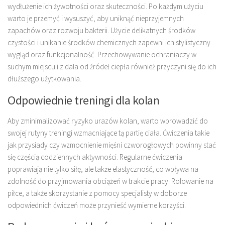
wydłużenie ich żywotności oraz skuteczności. Po każdym użyciu
warto je przemyć i wysuszyć, aby uniknąć nieprzyjemnych
zapachów oraz rozwoju bakterii. Użycie delikatnych środków
czystości i unikanie środków chemicznych zapewni ich stylistyczny
wygląd oraz funkcjonalność. Przechowywanie ochraniaczy w
suchym miejscu i z dala od źródeł ciepła również przyczyni się do ich
dłuższego użytkowania.
Odpowiednie treningi dla kolan
Aby zminimalizować ryzyko urazów kolan, warto wprowadzić do
swojej rutyny treningi wzmacniające tą partię ciała. Ćwiczenia takie
jak przysiady czy wzmocnienie mięśni czworogłowych powinny stać
się częścią codziennych aktywności. Regularne ćwiczenia
poprawiają nie tylko siłę, ale także elastyczność, co wpływa na
zdolność do przyjmowania obciążeń w trakcie pracy. Rolowanie na
piłce, a także skorzystanie z pomocy specjalisty w doborze
odpowiednich ćwiczeń może przynieść wymierne korzyści.