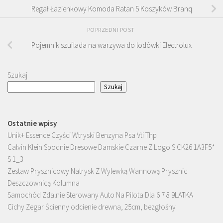
Regał Łazienkowy Komoda Ratan 5 Koszyków Branq
POPRZEDNI POST
Pojemnik szuflada na warzywa do lodówki Electrolux
Szukaj
Szukaj
Ostatnie wpisy
Unik+ Essence Czyści Wtryski Benzyna Psa Vti Thp
Calvin Klein Spodnie Dresowe Damskie Czarne Z Logo S CK26 1A3F5*
S 1_3
Zestaw Prysznicowy Natrysk Z Wylewką Wannową Prysznic
Deszczownicą Kolumna
Samochód Zdalnie Sterowany Auto Na Pilota Dla 6 7 8 9LATKA
Cichy Zegar Ścienny odcienie drewna, 25cm, bezgłośny