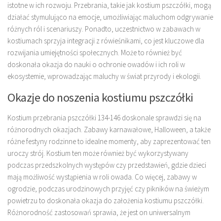
istotne w ich rozwoju. Przebrania, takie jak kostium pszczółki, mogą
działać stymulująco na emocje, umożliwiając maluchom odgrywanie
różnych ról i scenariuszy. Ponadto, uczestnictwo w zabawach w
kostiumach sprzyja integracji z rówieśnikami, co jest kluczowe dla
rozwijania umiejętności społecznych. Może to również być
doskonała okazja do nauki o ochronie owadów i ich roli w
ekosystemie, wprowadzając maluchy w świat przyrody i ekologii.
Okazje do noszenia kostiumu pszczółki
Kostium przebrania pszczółki 134-146 doskonale sprawdzi się na
różnorodnych okazjach. Zabawy karnawałowe, Halloween, a także
różne festyny rodzinne to idealne momenty, aby zaprezentować ten
uroczy strój. Kostium ten może również być wykorzystywany
podczas przedszkolnych występów czy przedstawień, gdzie dzieci
mają możliwość wystąpienia w roli owada. Co więcej, zabawy w
ogrodzie, podczas urodzinowych przyjęć czy pikników na świeżym
powietrzu to doskonała okazja do założenia kostiumu pszczółki.
Różnorodność zastosowań sprawia, że jest on uniwersalnym