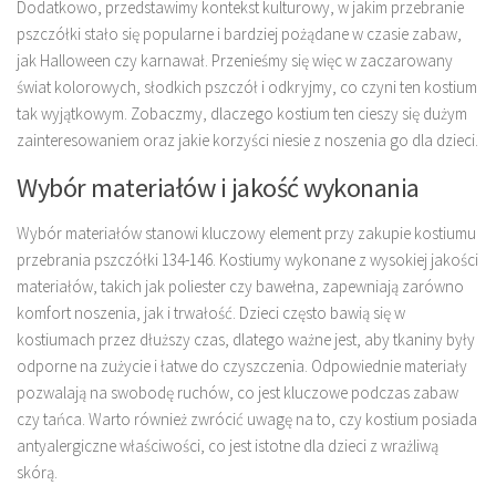
Dodatkowo, przedstawimy kontekst kulturowy, w jakim przebranie
pszczółki stało się popularne i bardziej pożądane w czasie zabaw,
jak Halloween czy karnawał. Przenieśmy się więc w zaczarowany
świat kolorowych, słodkich pszczół i odkryjmy, co czyni ten kostium
tak wyjątkowym. Zobaczmy, dlaczego kostium ten cieszy się dużym
zainteresowaniem oraz jakie korzyści niesie z noszenia go dla dzieci.
Wybór materiałów i jakość wykonania
Wybór materiałów stanowi kluczowy element przy zakupie kostiumu
przebrania pszczółki 134-146. Kostiumy wykonane z wysokiej jakości
materiałów, takich jak poliester czy bawełna, zapewniają zarówno
komfort noszenia, jak i trwałość. Dzieci często bawią się w
kostiumach przez dłuższy czas, dlatego ważne jest, aby tkaniny były
odporne na zużycie i łatwe do czyszczenia. Odpowiednie materiały
pozwalają na swobodę ruchów, co jest kluczowe podczas zabaw
czy tańca. Warto również zwrócić uwagę na to, czy kostium posiada
antyalergiczne właściwości, co jest istotne dla dzieci z wrażliwą
skórą.