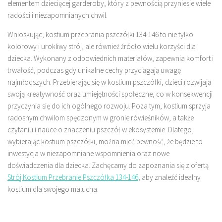
elementem dziecięcej garderoby, który z pewnością przyniesie wiele
radości i niezapomnianych chwil.
Wnioskując, kostium przebrania pszczółki 134-146 to nie tylko
kolorowy i urokliwy strój, ale również źródło wielu korzyści dla
dziecka. Wykonany z odpowiednich materiałów, zapewnia komfort i
trwałość, podczas gdy unikalne cechy przyciągają uwagę
najmłodszych. Przebierając się w kostium pszczółki, dzieci rozwijają
swoją kreatywność oraz umiejętności społeczne, co w konsekwencji
przyczynia się do ich ogólnego rozwoju. Poza tym, kostium sprzyja
radosnym chwilom spędzonym w gronie rówieśników, a także
czytaniu i nauce o znaczeniu pszczół w ekosystemie. Dlatego,
wybierając kostium pszczółki, można mieć pewność, że będzie to
inwestycja w niezapomniane wspomnienia oraz nowe
doświadczenia dla dziecka. Zachęcamy do zapoznania się z ofertą
Strój Kostium Przebranie Pszczółka 134-146
, aby znaleźć idealny
kostium dla swojego malucha.