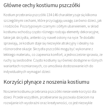
Główne cechy kostiumu pszczółki
Kostium przebrania pszczółki 134-146 charakteryzuje się kilkoma
szczególnymi cechami, które przyciągają uwagę zarówno dzieci, jak
i rodziców. Poza typowym czarnym i żółtym ubarwieniem, w skład
kostiumu wchodzą często różnego rodzaju elementy dekoracyjne,
takie jak skrzydła, antenki czy nawet osłony na ręce. Te dodatki
sprawiają, że kostium staje się niezwykle atrakcyjny i idealny na
różnorodne okazje. Skrzydła pszczółki mogą być wykonane z
lekkiego materiału, co zapewnia komfort, a jednocześnie sprawia, że
ruchy są swobodne. Często kostiumy są również dostępne w różnych
wariantach rozmiarowych, co umożliwia dostosowanie ich do
indywidualnych wymagań dzieci.
Korzyści płynące z noszenia kostiumu
Noszenie kostiumu przebrania pszczółki niesie wiele korzyści dla
dzieci. Przede wszystkim, przebieranie się pozwala dzieciom na
rozwijanie ich wyobraźni oraz kreatywności, co jest niezwykle