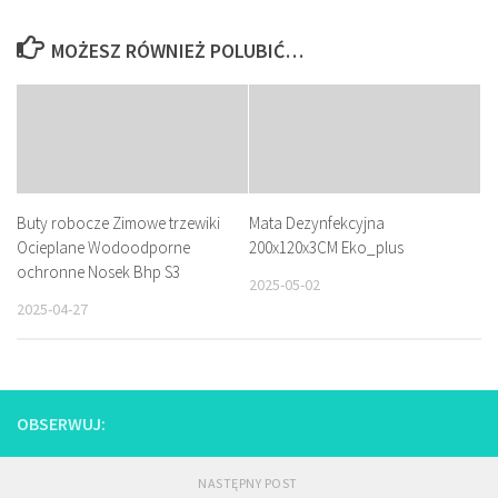
MOŻESZ RÓWNIEŻ POLUBIĆ…
Buty robocze Zimowe trzewiki
Mata Dezynfekcyjna
Ocieplane Wodoodporne
200x120x3CM Eko_plus
ochronne Nosek Bhp S3
2025-05-02
2025-04-27
OBSERWUJ:
NASTĘPNY POST