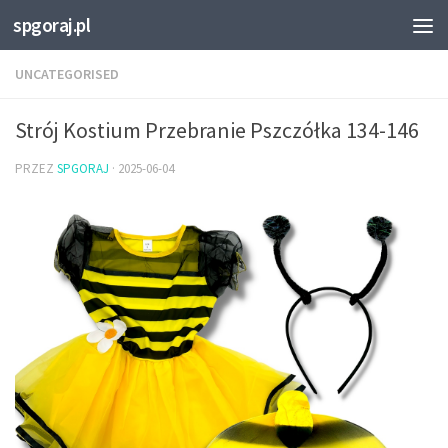
spgoraj.pl
Przejdź do treści
UNCATEGORISED
Strój Kostium Przebranie Pszczółka 134-146
PRZEZ
SPGORAJ
·
2025-06-04